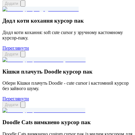
Додати
Додл коти кохання курсор пак
Додл коти кохання: soft cute cursor у зручному кастомному
курсор-паку.
Переглянути
Додати
Кішки плачуть Doodle курсор пак
Обери Кішки плачуть Doodle - cute cursor і кастомний курсор
без зайвого шуму.
Переглянути
Додати
Doodle Cats вимкнено курсор пак
Doodle Cats вимкнено custom cursor пак із милим курсором для