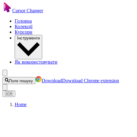
Cursor Changer
Головна
Колекції
Курсори
Інструменти
Як використовувати
Download
Download Chrome extension
Поле пошуку
🇺🇦
Home