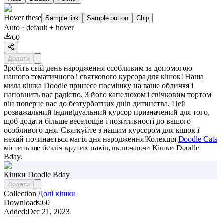
Hover these
Sample link
Sample button
Chip
Auto
· default + hover
60
Додати
Зробіть свій день народження особливим за допомогою
нашого тематичного і святкового курсора для кішок! Наша
мила кішка Doodle принесе посмішку на ваше обличчя і
наповнить вас радістю. З його капелюхом і свічковим тортом
він поверне вас до безтурботних днів дитинства. Цей
розважальний індивідуальний курсор призначений для того,
щоб додати більше веселощів і позитивності до вашого
особливого дня. Святкуйте з нашим курсором для кішок і
нехай починається магія дня народження!Колекція
Doodle Cats
містить ще безліч крутих паків, включаючи
Кішки Doodle
Bday
.
Кішки Doodle Bday
Додати
Collection:
Долі кішки
Downloads:
60
Added:
Dec 21, 2023