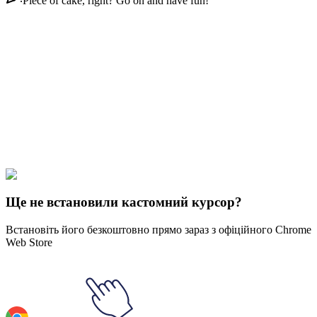
Piece of cake, right? Go on and have fun!
Didn't Find Your Vibe?
Our universe of cursors is huge. Dive into hundreds of unique
collections and find the one that truly represents you.
Explore All Collections
Долі кішки
#
Doodle Cats
#
Doodle Cats Bday
Ще не встановили кастомний курсор?
Встановіть його безкоштовно прямо зараз з офіційного Chrome
Web Store