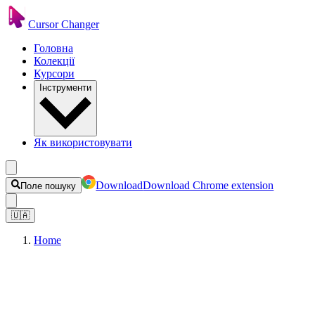
Cursor Changer
Головна
Колекції
Курсори
Інструменти
Як використовувати
Download
Download Chrome extension
Поле пошуку
🇺🇦
Home