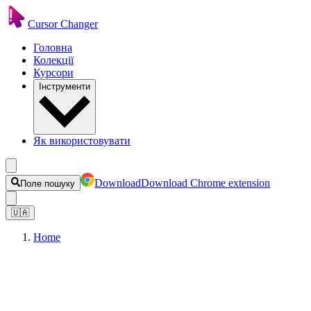
Cursor Changer
Головна
Колекції
Курсори
Інструменти
Як використовувати
Download
Download Chrome extension
Поле пошуку
🇺🇦
Home