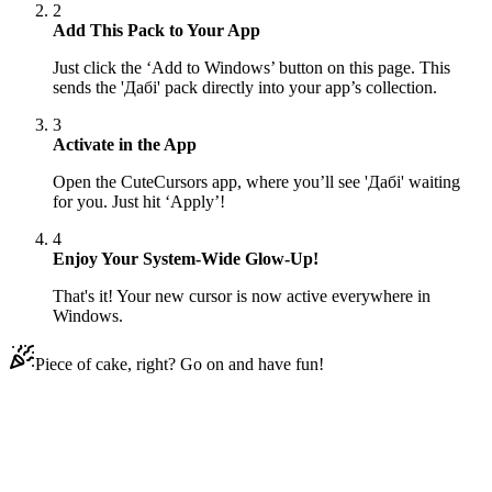
2
Add This Pack to Your App
Just click the ‘Add to Windows’ button on this page. This
sends the 'Дабі' pack directly into your app’s collection.
3
Activate in the App
Open the CuteCursors app, where you’ll see 'Дабі' waiting
for you. Just hit ‘Apply’!
4
Enjoy Your System-Wide Glow-Up!
That's it! Your new cursor is now active everywhere in
Windows.
Piece of cake, right? Go on and have fun!
Didn't Find Your Vibe?
Our universe of cursors is huge. Dive into hundreds of unique