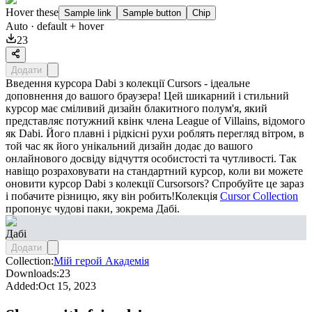
Hover these
Sample link
Sample button
Chip
Auto
· default + hover
23
Додати
Введення курсора Dabi з колекції Cursors - ідеальне
доповнення до вашого браузера! Цей шикарний і стильний
курсор має сміливий дизайн блакитного полум'я, який
представляє потужний квінк члена League of Villains, відомого
як Dabi. Його плавні і рідкісні рухи роблять перегляд вітром, в
той час як його унікальний дизайн додає до вашого
онлайнового досвіду відчуття особистості та чутливості. Так
навіщо розраховувати на стандартний курсор, коли ви можете
оновити курсор Dabi з колекції Cursorsors? Спробуйте це зараз
і побачите різницю, яку він робить!Колекція
Cursor Collection
пропонує чудові паки, зокрема
Дабі
.
Дабі
Додати
Collection:
Мій герой Академія
Downloads:
23
Added:
Oct 15, 2023