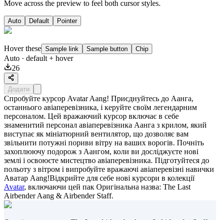
Move across the preview to feel both cursor styles.
Auto
Default
Pointer
Hover these
Sample link
Sample button
Chip
Auto
· default + hover
26
Додати
Спробуйте курсор Avatar Aang! Приєднуйтесь до Аанга,
останнього авіаперевізника, і керуйте своїм легендарним
персоналом. Цей вражаючий курсор включає в себе
знаменитий персонал авіаперевізника Аанга з крилом, який
виступає як мініатюрний вентилятор, що дозволяє вам
звільнити потужні пориви вітру на ваших ворогів. Почніть
захоплюючу подорож з Аангом, коли ви досліджуєте нові
землі і освоюєте мистецтво авіаперевізника. Підготуйтеся до
польоту з вітром і випробуйте вражаючі авіаперевізні навички
Аватар Aang!Відкрийте для себе нові курсори в колекції
Avatar
, включаючи цей пак
Оригінальна назва: The Last
Airbender Aang & Airbender Staff
.