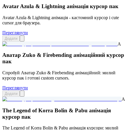
Avatar Azula & Lightning анімація курсор пак
Avatar Azula & Lightning анімація - кастомний курсор і cute
cursor для браузера.
Переглянути
Додати
A
Аватар Zuko & Firebending анімаційний курсор
пак
Спробуй Аватар Zuko & Firebending анімаційний: милий
курсор пак і готові custom cursors.
Переглянути
Додати
A
The Legend of Korra Bolin & Pabu анімація
курсор пак
The Legend of Korra Bolin & Pabu анімація курсори: милий