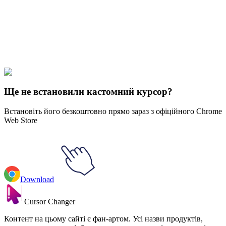
Our universe of cursors is huge. Dive into hundreds of unique
collections and find the one that truly represents you.
Explore All Collections
Аватар
#
Avatar
#
Avatar The Last Airbender Aang & Airbender Staff
Ще не встановили кастомний курсор?
Встановіть його безкоштовно прямо зараз з офіційного Chrome
Web Store
Download
Cursor Changer
Контент на цьому сайті є фан-артом. Усі назви продуктів,