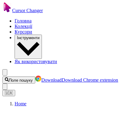
Cursor Changer
Головна
Колекції
Курсори
Інструменти
Як використовувати
Download
Download Chrome extension
Поле пошуку
🇺🇦
Home