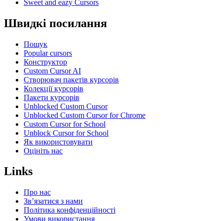
Sweet and eazy Cursors
Швидкі посилання
Пошук
Popular cursors
Конструктор
Custom Cursor AI
Створювач пакетів курсорів
Колекції курсорів
Пакети курсорів
Unblocked Custom Cursor
Unblocked Custom Cursor for Chrome
Custom Cursor for School
Unblock Cursor for School
Як використовувати
Оцініть нас
Links
Про нас
Зв’язатися з нами
Політика конфіденційності
Умови використання