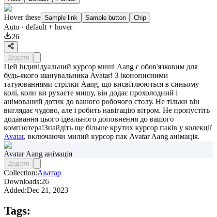
Hover these
Sample link
Sample button
Chip
Auto
· default + hover
26
Додати
Цей індивідуальний курсор миші Aang є обов'язковим для
будь-якого шанувальника Avatar! З іконописними
татуюваннями стрілки Aang, що висвітлюються в синьому
колі, коли ви рухаєте мишу, він додає прохолодний і
анімований дотик до вашого робочого столу. Не тільки він
виглядає чудово, але і робить навігацію вітром. Не пропустіть
додавання цього ідеального доповнення до вашого
комп'ютера!Знайдіть ще більше крутих курсор паків у колекції
Avatar
, включаючи милий курсор пак
Avatar Aang анімація
.
Avatar Aang анімація
Додати
Collection:
Аватар
Downloads:
26
Added:
Dec 21, 2023
Tags: