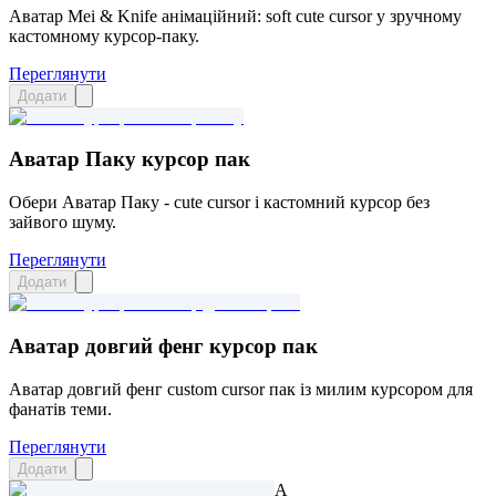
Аватар Mei & Knife анімаційний: soft cute cursor у зручному
кастомному курсор-паку.
Переглянути
Додати
Аватар Паку курсор пак
Обери Аватар Паку - cute cursor і кастомний курсор без
зайвого шуму.
Переглянути
Додати
Аватар довгий фенг курсор пак
Аватар довгий фенг custom cursor пак із милим курсором для
фанатів теми.
Переглянути
Додати
A