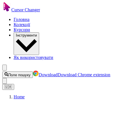
Cursor Changer
Головна
Колекції
Курсори
Інструменти
Як використовувати
Download
Download Chrome extension
Поле пошуку
🇺🇦
Home