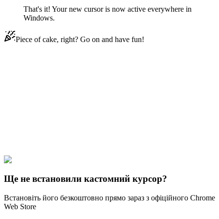
That's it! Your new cursor is now active everywhere in
Windows.
Piece of cake, right? Go on and have fun!
Didn't Find Your Vibe?
Our universe of cursors is huge. Dive into hundreds of unique
collections and find the one that truly represents you.
Explore All Collections
Аватар
#
Avatar
#
Avatar Aang Animated
Ще не встановили кастомний курсор?
Встановіть його безкоштовно прямо зараз з офіційного Chrome
Web Store