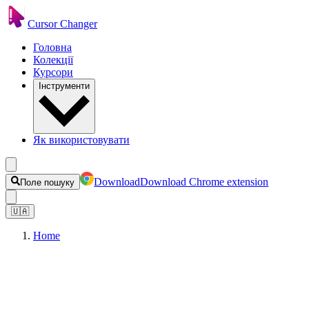
Cursor Changer
Головна
Колекції
Курсори
Інструменти
Як використовувати
Download
Download Chrome extension
Поле пошуку
🇺🇦
Home