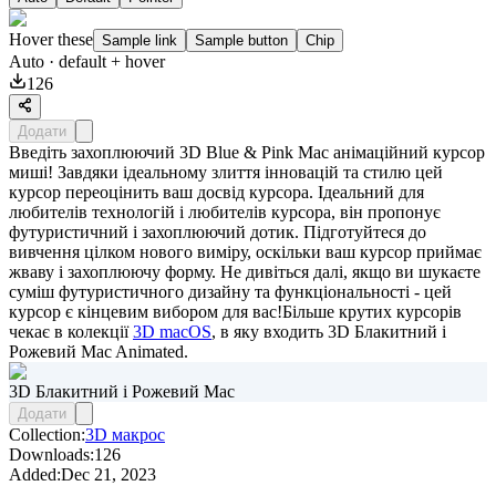
Hover these
Sample link
Sample button
Chip
Auto
· default + hover
126
Додати
Введіть захоплюючий 3D Blue & Pink Mac анімаційний курсор
миші! Завдяки ідеальному злиття інновацій та стилю цей
курсор переоцінить ваш досвід курсора. Ідеальний для
любителів технологій і любителів курсора, він пропонує
футуристичний і захоплюючий дотик. Підготуйтеся до
вивчення цілком нового виміру, оскільки ваш курсор приймає
жваву і захоплюючу форму. Не дивіться далі, якщо ви шукаєте
суміш футуристичного дизайну та функціональності - цей
курсор є кінцевим вибором для вас!Більше крутих курсорів
чекає в колекції
3D macOS
, в яку входить
3D Блакитний і
Рожевий Mac Animated
.
3D Блакитний і Рожевий Mac
Додати
Collection:
3D макрос
Downloads:
126
Added:
Dec 21, 2023