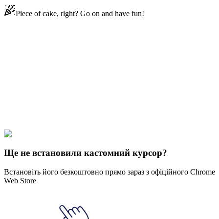
Piece of cake, right? Go on and have fun!
Didn't Find Your Vibe?
Our universe of cursors is huge. Dive into hundreds of unique
collections and find the one that truly represents you.
Explore All Collections
3D макрос
#
3D macOS
#
3D Blue & Pink Mac Animated
Ще не встановили кастомний курсор?
Встановіть його безкоштовно прямо зараз з офіційного Chrome
Web Store