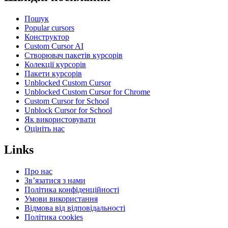
Пошук
Popular cursors
Конструктор
Custom Cursor AI
Створювач пакетів курсорів
Колекції курсорів
Пакети курсорів
Unblocked Custom Cursor
Unblocked Custom Cursor for Chrome
Custom Cursor for School
Unblock Cursor for School
Як використовувати
Оцініть нас
Links
Про нас
Зв’язатися з нами
Політика конфіденційності
Умови використання
Відмова від відповідальності
Політика cookies