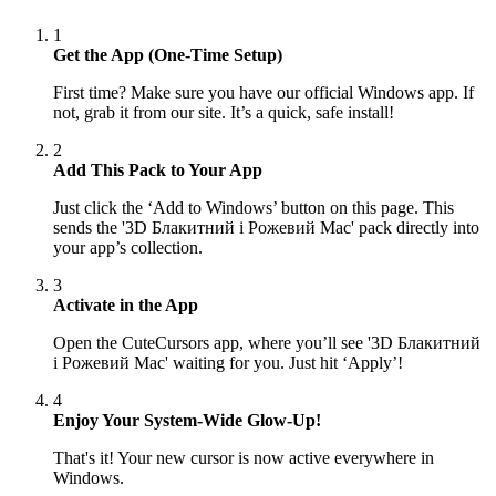
1
Get the App (One-Time Setup)
First time? Make sure you have our official Windows app. If
not, grab it from our site. It’s a quick, safe install!
2
Add This Pack to Your App
Just click the ‘Add to Windows’ button on this page. This
sends the '3D Блакитний і Рожевий Mac' pack directly into
your app’s collection.
3
Activate in the App
Open the CuteCursors app, where you’ll see '3D Блакитний
і Рожевий Mac' waiting for you. Just hit ‘Apply’!
4
Enjoy Your System-Wide Glow-Up!
That's it! Your new cursor is now active everywhere in
Windows.