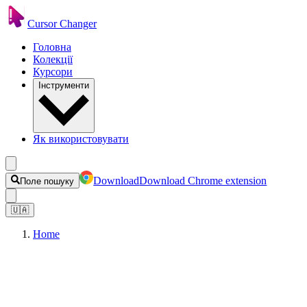
Cursor Changer
Головна
Колекції
Курсори
Інструменти
Як використовувати
Download
Download Chrome extension
Поле пошуку
🇺🇦
Home