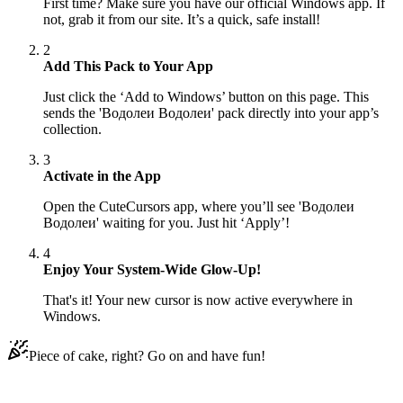
First time? Make sure you have our official Windows app. If
not, grab it from our site. It’s a quick, safe install!
2
Add This Pack to Your App
Just click the ‘Add to Windows’ button on this page. This
sends the 'Водолеи Водолеи' pack directly into your app’s
collection.
3
Activate in the App
Open the CuteCursors app, where you’ll see 'Водолеи
Водолеи' waiting for you. Just hit ‘Apply’!
4
Enjoy Your System-Wide Glow-Up!
That's it! Your new cursor is now active everywhere in
Windows.
Piece of cake, right? Go on and have fun!