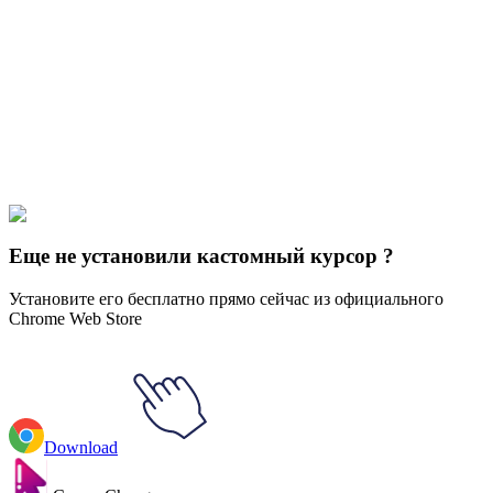
Didn't Find Your Vibe?
Our universe of cursors is huge. Dive into hundreds of unique
collections and find the one that truly represents you.
Explore All Collections
Водяный цвет
#
Watercolor
#
Watercolor Watermelon
Еще не установили кастомный курсор ?
Установите его бесплатно прямо сейчас из официального
Chrome Web Store
Download