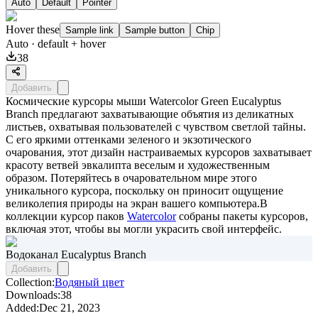
Auto
Default
Pointer
Hover these
Sample link
Sample button
Chip
Auto
· default + hover
38
Добавить
Космические курсоры мыши Watercolor Green Eucalyptus
Branch предлагают захватывающие объятия из деликатных
листьев, охватывая пользователей с чувством светлой тайны.
С его яркими оттенками зеленого и экзотического
очарования, этот дизайн настраиваемых курсоров захватывает
красоту ветвей эвкалипта веселым и художественным
образом. Потеряйтесь в очаровательном мире этого
уникального курсора, поскольку он приносит ощущение
великолепия природы на экран вашего компьютера.В
коллекции курсор паков
Watercolor
собраны пакеты курсоров,
включая этот, чтобы вы могли украсить свой интерфейс.
Водоканал Eucalyptus Branch
Добавить
Collection:
Водяный цвет
Downloads:
38
Added:
Dec 21, 2023