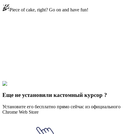
Piece of cake, right? Go on and have fun!
Didn't Find Your Vibe?
Our universe of cursors is huge. Dive into hundreds of unique
collections and find the one that truly represents you.
Explore All Collections
Водяный цвет
#
Watercolor
#
Watercolor Eucalyptus Branch
Еще не установили кастомный курсор ?
Установите его бесплатно прямо сейчас из официального
Chrome Web Store