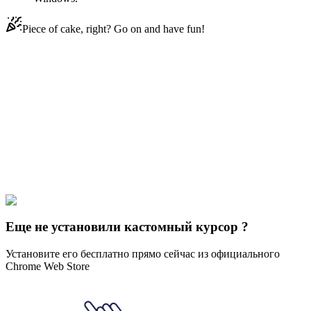
Piece of cake, right? Go on and have fun!
Didn't Find Your Vibe?
Our universe of cursors is huge. Dive into hundreds of unique
collections and find the one that truly represents you.
Explore All Collections
Водяный цвет
#
Watercolor
#
Watercolor Sakura Branch
Еще не установили кастомный курсор ?
Установите его бесплатно прямо сейчас из официального
Chrome Web Store