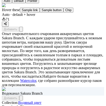
Auto
Default
Pointer
Hover these
Sample link
Sample button
Chip
Auto
· default + hover
71
Добавить
Опыт очаровательного очарования аквариумных цветов
Sakura Branch. С каждым ударом прислушивайтесь к нежным
шепотам ветра, направляя вашу руку. Цветок сакура
очаровывает своей изысканной красотой и непорочной
милостью. По мере того, как день разворачивается,
присоединяйтесь к оживленным толпам в парках и площадях,
собравшись, чтобы порадоваться деликатным листьям
вишневых цветов. Погрузитесь в захватывающее зрелище
природы и погрузитесь в радостное искусство аквариумных
цветов Sakura Branch. Это захватывающее приключение для
всех, чтобы насладиться.Найдите больше вариантов в
коллекции
Watercolor
, где собрано разнообразие курсор паков
для персонализации.
Водоканал Sakura Branch
Добавить
Collection:
Водяный цвет