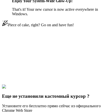
Enjoy Your System-Wide Glow-Up!
That's it! Your new cursor is now active everywhere in
Windows.
Piece of cake, right? Go on and have fun!
Didn't Find Your Vibe?
Our universe of cursors is huge. Dive into hundreds of unique
collections and find the one that truly represents you.
Explore All Collections
Windows 95/98
#
Mix
#
Windows 95/98 Leonardo da Vinci Animated
Еще не установили кастомный курсор ?
Установите его бесплатно прямо сейчас из официального
Chrome Web Store