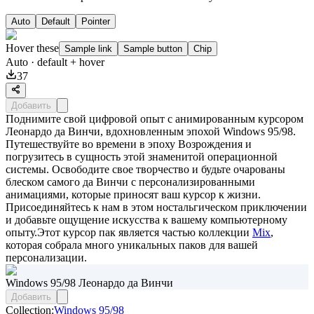
Auto
Default
Pointer
Hover these
Sample link
Sample button
Chip
Auto
· default + hover
37
Добавить
Поднимите свой цифровой опыт с анимированным курсором
Леонардо да Винчи, вдохновленным эпохой Windows 95/98.
Путешествуйте во времени в эпоху Возрождения и
погрузитесь в сущность этой знаменитой операционной
системы. Освободите свое творчество и будьте очарованы
блеском самого да Винчи с персонализированными
анимациями, которые приносят ваш курсор к жизни.
Присоединяйтесь к нам в этом ностальгическом приключении
и добавьте ощущение искусства к вашему компьютерному
опыту.Этот курсор пак является частью коллекции
Mix
,
которая собрала много уникальных паков для вашей
персонализации.
Windows 95/98 Леонардо да Винчи
Добавить
Collection:
Windows 95/98