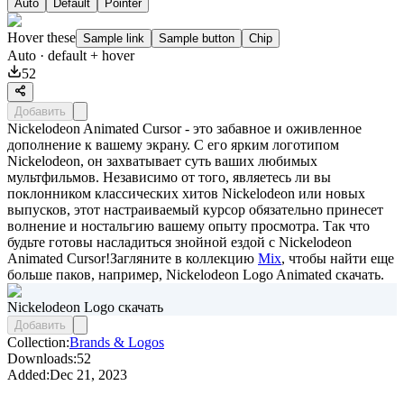
Auto
Default
Pointer
Hover these
Sample link
Sample button
Chip
Auto
· default + hover
52
Добавить
Nickelodeon Animated Cursor - это забавное и оживленное
дополнение к вашему экрану. С его ярким логотипом
Nickelodeon, он захватывает суть ваших любимых
мультфильмов. Независимо от того, являетесь ли вы
поклонником классических хитов Nickelodeon или новых
выпусков, этот настраиваемый курсор обязательно принесет
волнение и ностальгию вашему опыту просмотра. Так что
будьте готовы насладиться знойной ездой с Nickelodeon
Animated Cursor!Загляните в коллекцию
Mix
, чтобы найти еще
больше паков, например,
Nickelodeon Logo Animated скачать
.
Nickelodeon Logo скачать
Добавить
Collection:
Brands & Logos
Downloads:
52
Added:
Dec 21, 2023