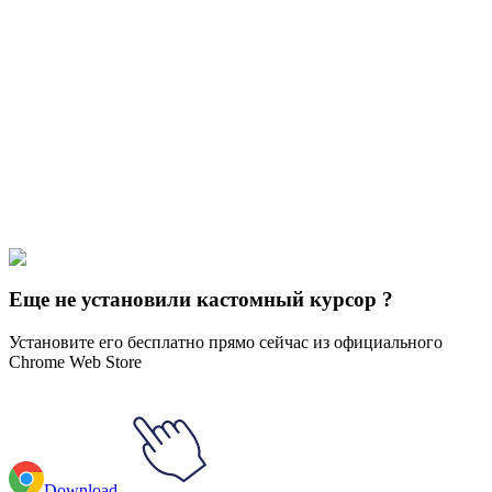
Didn't Find Your Vibe?
Our universe of cursors is huge. Dive into hundreds of unique
collections and find the one that truly represents you.
Explore All Collections
Brands & Logos
#
Mix
#
Nickelodeon Logo Animated
Еще не установили кастомный курсор ?
Установите его бесплатно прямо сейчас из официального
Chrome Web Store
Download