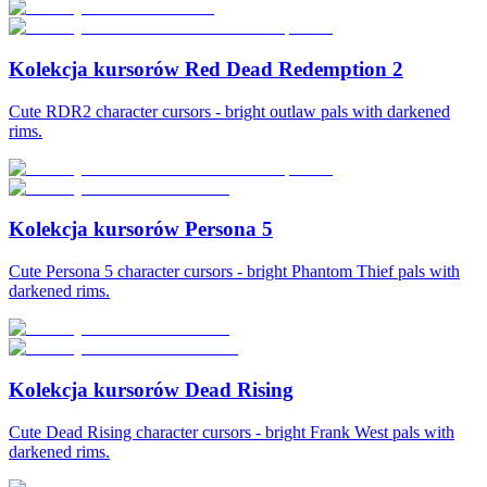
Kolekcja kursorów Red Dead Redemption 2
Cute RDR2 character cursors - bright outlaw pals with darkened
rims.
Kolekcja kursorów Persona 5
Cute Persona 5 character cursors - bright Phantom Thief pals with
darkened rims.
Kolekcja kursorów Dead Rising
Cute Dead Rising character cursors - bright Frank West pals with
darkened rims.