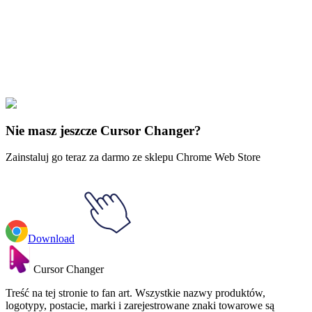
Make your cursor unique!
Express yourself with hundreds of stylish cursors for your browser
and Windows. Customize your experience and amaze your friends
✨
🚀 For Browser
💻 For Windows
Nie masz jeszcze Cursor Changer?
Zainstaluj go teraz za darmo ze sklepu Chrome Web Store
Download
Cursor Changer
Treść na tej stronie to fan art. Wszystkie nazwy produktów,
logotypy, postacie, marki i zarejestrowane znaki towarowe są