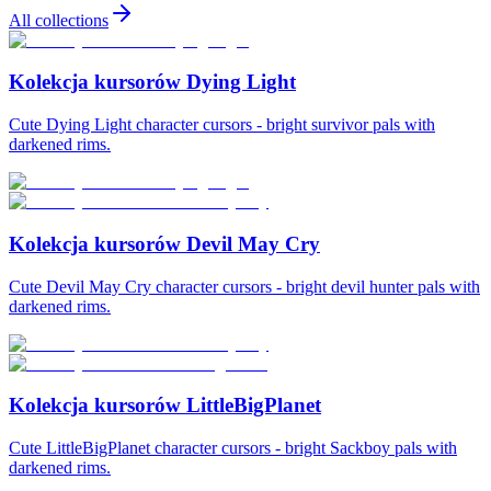
All collections
Kolekcja kursorów Dying Light
Cute Dying Light character cursors - bright survivor pals with
darkened rims.
Kolekcja kursorów Devil May Cry
Cute Devil May Cry character cursors - bright devil hunter pals with
darkened rims.
Kolekcja kursorów LittleBigPlanet
Cute LittleBigPlanet character cursors - bright Sackboy pals with
darkened rims.