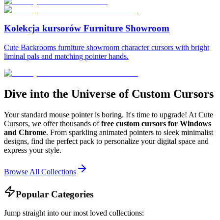
Kolekcja kursorów Furniture Showroom
Cute Backrooms furniture showroom character cursors with bright
liminal pals and matching pointer hands.
Dive into the Universe of Custom Cursors
Your standard mouse pointer is boring. It's time to upgrade! At Cute
Cursors, we offer thousands of
free custom cursors for Windows
and Chrome
. From sparkling animated pointers to sleek minimalist
designs, find the perfect pack to personalize your digital space and
express your style.
Browse All Collections
Popular Categories
Jump straight into our most loved collections: