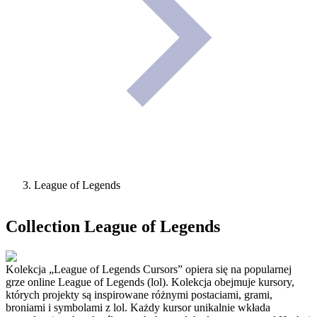
League of Legends
Collection
League of Legends
Kolekcja „League of Legends Cursors” opiera się na popularnej
grze online League of Legends (lol). Kolekcja obejmuje kursory,
których projekty są inspirowane różnymi postaciami, grami,
broniami i symbolami z lol. Każdy kursor unikalnie wkłada