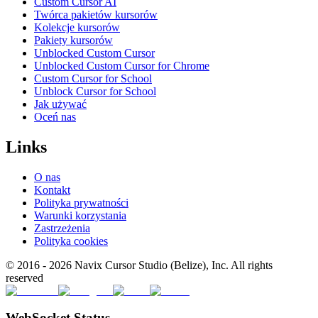
Custom Cursor AI
Twórca pakietów kursorów
Kolekcje kursorów
Pakiety kursorów
Unblocked Custom Cursor
Unblocked Custom Cursor for Chrome
Custom Cursor for School
Unblock Cursor for School
Jak używać
Oceń nas
Links
O nas
Kontakt
Polityka prywatności
Warunki korzystania
Zastrzeżenia
Polityka cookies
© 2016 -
2026
Navix Cursor Studio (Belize), Inc. All rights
reserved
WebSocket Status