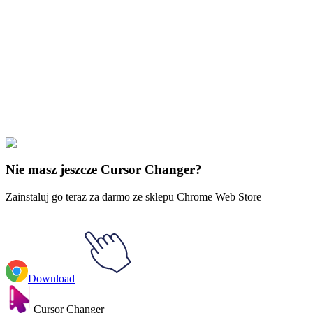
Free & Easy
Make your cursor unique!
Express yourself with hundreds of stylish cursors for your browser
and Windows. Customize your experience and amaze your friends
✨
🚀 For Browser
💻 For Windows
Nie masz jeszcze Cursor Changer?
Zainstaluj go teraz za darmo ze sklepu Chrome Web Store
Download
Cursor Changer