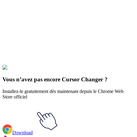
Didn't Find Your Vibe?
Our universe of cursors is huge. Dive into hundreds of unique
collections and find the one that truly represents you.
Explore All Collections
Disney Ducks
#
Disney
#
Chip ‘n Dale Gadget Hackwrench &
Wrench
Vous n’avez pas encore Cursor Changer ?
Installez-le gratuitement dès maintenant depuis le Chrome Web
Store officiel
Download