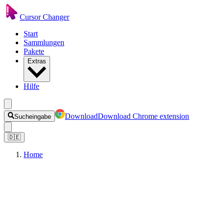
Cursor Changer
Start
Sammlungen
Pakete
Extras
Hilfe
Download
Download Chrome extension
Sucheingabe
🇩🇪
Home