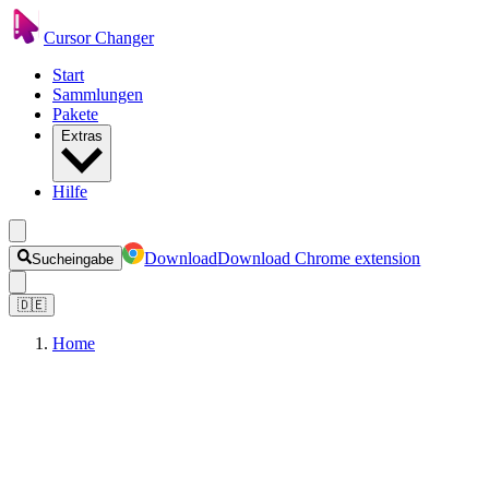
Cursor Changer
Start
Sammlungen
Pakete
Extras
Hilfe
Download
Download Chrome extension
Sucheingabe
🇩🇪
Home