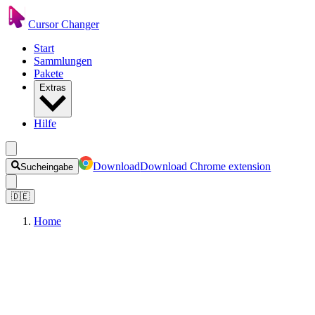
Cursor Changer
Start
Sammlungen
Pakete
Extras
Hilfe
Download
Download Chrome extension
Sucheingabe
🇩🇪
Home