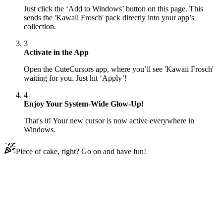
Just click the ‘Add to Windows’ button on this page. This
sends the 'Kawaii Frosch' pack directly into your app’s
collection.
3
Activate in the App
Open the CuteCursors app, where you’ll see 'Kawaii Frosch'
waiting for you. Just hit ‘Apply’!
4
Enjoy Your System-Wide Glow-Up!
That's it! Your new cursor is now active everywhere in
Windows.
Piece of cake, right? Go on and have fun!
Didn't Find Your Vibe?
Our universe of cursors is huge. Dive into hundreds of unique
collections and find the one that truly represents you.