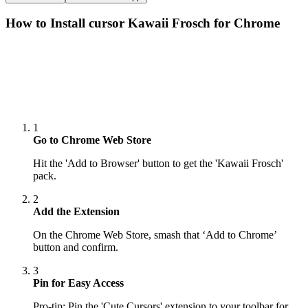
How to Install cursor
Kawaii Frosch
for Chrome
1
Go to Chrome Web Store
Hit the 'Add to Browser' button to get the 'Kawaii Frosch'
pack.
2
Add the Extension
On the Chrome Web Store, smash that ‘Add to Chrome’
button and confirm.
3
Pin for Easy Access
Pro-tip: Pin the 'Cute Cursors' extension to your toolbar for