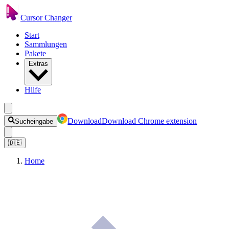
Cursor Changer
Start
Sammlungen
Pakete
Extras
Hilfe
Download
Download Chrome extension
Sucheingabe
🇩🇪
Home