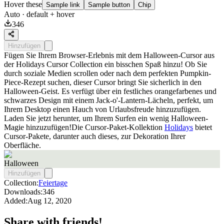
Hover these
Sample link
Sample button
Chip
Auto
· default + hover
346
Hinzufügen
Fügen Sie Ihrem Browser-Erlebnis mit dem Halloween-Cursor aus
der Holidays Cursor Collection ein bisschen Spaß hinzu! Ob Sie
durch soziale Medien scrollen oder nach dem perfekten Pumpkin-
Piece-Rezept suchen, dieser Cursor bringt Sie sicherlich in den
Halloween-Geist. Es verfügt über ein festliches orangefarbenes und
schwarzes Design mit einem Jack-o'-Lantern-Lächeln, perfekt, um
Ihrem Desktop einen Hauch von Urlaubsfreude hinzuzufügen.
Laden Sie jetzt herunter, um Ihrem Surfen ein wenig Halloween-
Magie hinzuzufügen!Die Cursor-Paket-Kollektion
Holidays
bietet
Cursor-Pakete, darunter auch dieses, zur Dekoration Ihrer
Oberfläche.
Halloween
Hinzufügen
Collection:
Feiertage
Downloads:
346
Added:
Aug 12, 2020
Share with friends!