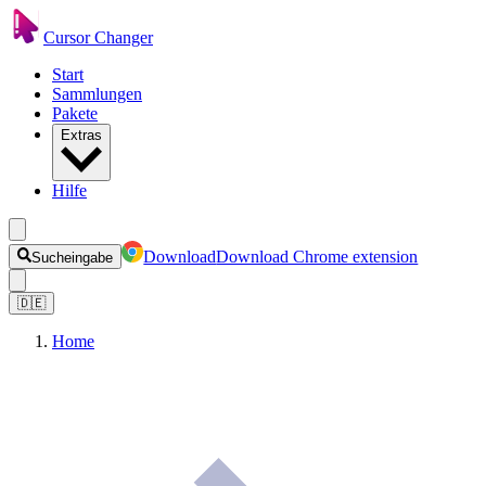
Cursor Changer
Start
Sammlungen
Pakete
Extras
Hilfe
Download
Download Chrome extension
Sucheingabe
🇩🇪
Home