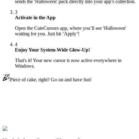
sends the 'Halloween' pack directly into your app’s collection.
3
Activate in the App
Open the CuteCursors app, where you’ll see 'Halloween'
waiting for you. Just hit ‘Apply’!
4
Enjoy Your System-Wide Glow-Up!
That's it! Your new cursor is now active everywhere in
Windows.
Piece of cake, right? Go on and have fun!
Didn't Find Your Vibe?
Our universe of cursors is huge. Dive into hundreds of unique
collections and find the one that truly represents you.
Explore All Collections