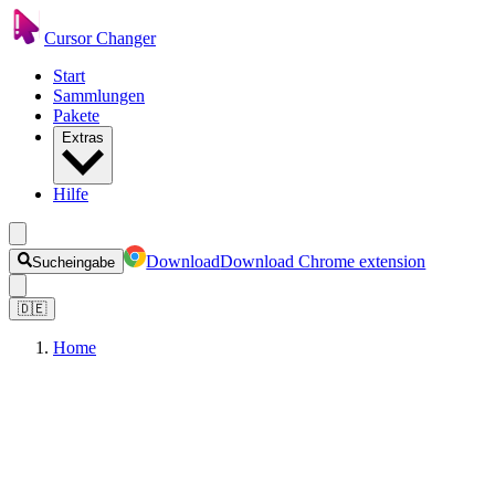
Cursor Changer
Start
Sammlungen
Pakete
Extras
Hilfe
Download
Download Chrome extension
Sucheingabe
🇩🇪
Home