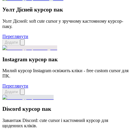
Уолт Дісней курсор пак
Уолт Дісней: soft cute cursor у зручному кастомному курсор-
паку.
Переглянути
Додати
Instagram курсор пак
Милий курсор Instagram освіжить кліки - free custom cursor для
ПК.
Переглянути
Додати
Discord курсор пак
Завантаж Discord: cute cursor і кастомний курсор для
щоденних кліків.