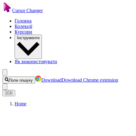
Cursor Changer
Головна
Колекції
Курсори
Інструменти
Як використовувати
Download
Download Chrome extension
Поле пошуку
🇺🇦
Home