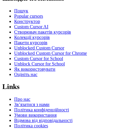
Пошук
Popular cursors
Конструктор
Custom Cursor AI
Створювач пакетів курсорів
Колекції курсорів
Пакети курсорів
Unblocked Custom Cursor
Unblocked Custom Cursor for Chrome
Custom Cursor for School
Unblock Cursor for School
Як використовувати
Оцініть нас
Links
Про нас
Зв’язатися з нами
Політика конфіденційності
Умови використання
Відмова від відповідальності
Політика cookies