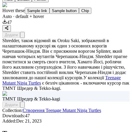
Hover these
Sample link
Sample button
Chip
Auto
· default + hover
47
Додати
Shredder, також відомий як Oroku Saki, зображений в
налаштованому курсорі як один з основних ворогів
Черепашок-Ніндзя. Він є присяжним ворогом Splinter, який
навчав чотирьох мутантів Черепашок-Ніндзя. Shredder прагне
помститися за смерть свого вчителя, Хамато Йосі, роблячи
його жахливим суперзлодієм. З його навичками і рішучістю,
Shredder ставить постійний виклик Черепахам-Ніндзя і додає
хвилювання до нашої колекції курсорів.У колекції
Teenage
Mutant Ninja Turtles
є безліч цікавинок - включаючи курсор пак
TMNT Шредер & Tekko-kagi
.
TMNT Шредер & Tekko-kagi
Додати
Collection:
Створення Teenage Mutant Ninja Turtles
Downloads:
47
Added:
Dec 21, 2023