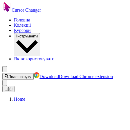
Cursor Changer
Головна
Колекції
Курсори
Інструменти
Як використовувати
Download
Download Chrome extension
Поле пошуку
🇺🇦
Home