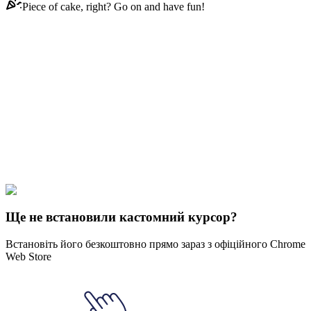
Piece of cake, right? Go on and have fun!
Didn't Find Your Vibe?
Our universe of cursors is huge. Dive into hundreds of unique
collections and find the one that truly represents you.
Explore All Collections
Створення Teenage Mutant Ninja Turtles
#
Teenage Mutant Ninja
Turtles
#
TMNT Shredder & Tekko-kagi
Ще не встановили кастомний курсор?
Встановіть його безкоштовно прямо зараз з офіційного Chrome
Web Store