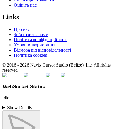
Оцініть нас
Links
Про нас
Зв’язатися з нами
Політика конфіденційності
Умови використання
Відмова від відповідальності
Політика cookies
© 2016 -
2026
Navix Cursor Studio (Belize), Inc. All rights
reserved
WebSocket Status
Idle
Show Details