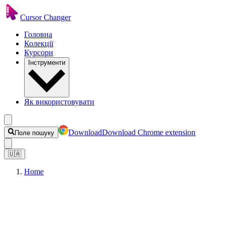
Cursor Changer
Головна
Колекції
Курсори
Інструменти
Як використовувати
Download
Download Chrome extension
Поле пошуку
🇺🇦
Home