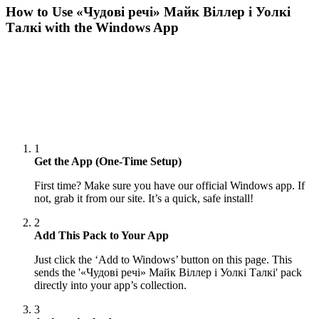
How to Use
«Чудові речі» Майк Віллер і Уолкі
Талкі
with the Windows App
1
Get the App (One-Time Setup)
First time? Make sure you have our official Windows app. If
not, grab it from our site. It’s a quick, safe install!
2
Add This Pack to Your App
Just click the ‘Add to Windows’ button on this page. This
sends the '«Чудові речі» Майк Віллер і Уолкі Талкі' pack
directly into your app’s collection.
3