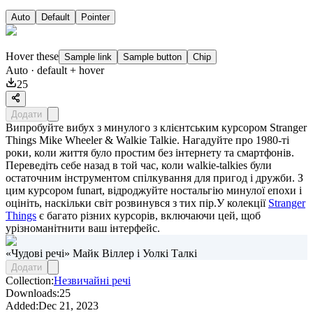
Auto
Default
Pointer
Hover these
Sample link
Sample button
Chip
Auto
· default + hover
25
Додати
Випробуйте вибух з минулого з клієнтським курсором Stranger
Things Mike Wheeler & Walkie Talkie. Нагадуйте про 1980-ті
роки, коли життя було простим без інтернету та смартфонів.
Переведіть себе назад в той час, коли walkie-talkies були
остаточним інструментом спілкування для пригод і дружби. З
цим курсором funart, відроджуйте ностальгію минулої епохи і
оцініть, наскільки світ розвинувся з тих пір.У колекції
Stranger
Things
є багато різних курсорів, включаючи цей, щоб
урізноманітнити ваш інтерфейс.
«Чудові речі» Майк Віллер і Уолкі Талкі
Додати
Collection:
Незвичайні речі
Downloads:
25
Added:
Dec 21, 2023