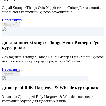
Додай Stranger Things Стів Харрінгтон і Спікед Бат до миші -
cute cursor і кастомний курсор безкоштовно.
Переглянути
Додати
Докладніше: Stranger Things Ненсі Віллер і Гун
курсор пак
Докладніше: Stranger Things Ненсі Віллер і Гун - милий курсор
пак і кастомний курсор для браузера та Windows.
Переглянути
Додати
Дивні речі Billy Hargrove & Whistle курсор пак
Завантаж Дивні речі Billy Hargrove & Whistle: cute cursor і
кастомний курсор для щоденних кліків.