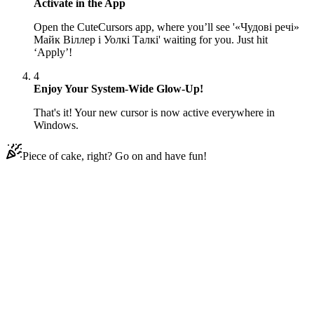
Activate in the App
Open the CuteCursors app, where you’ll see '«Чудові речі»
Майк Віллер і Уолкі Талкі' waiting for you. Just hit
‘Apply’!
4
Enjoy Your System-Wide Glow-Up!
That's it! Your new cursor is now active everywhere in
Windows.
Piece of cake, right? Go on and have fun!
Didn't Find Your Vibe?
Our universe of cursors is huge. Dive into hundreds of unique
collections and find the one that truly represents you.
Explore All Collections