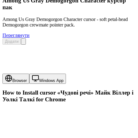
Among Us Gray Demogorgon Character курсор
пак
Among Us Gray Demogorgon Character cursor - soft petal-head
Demogorgon crewmate pointer pack.
Переглянути
Додати
Browser
Windows App
How to Install cursor
«Чудові речі» Майк Віллер і
Уолкі Талкі
for Chrome