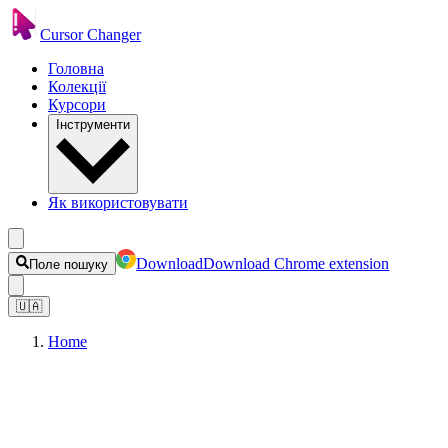
Cursor Changer
Головна
Колекції
Курсори
Інструменти
Як використовувати
Download
Download Chrome extension
Поле пошуку
🇺🇦
Home