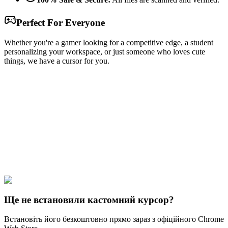
Perfect For Everyone
Whether you're a gamer looking for a competitive edge, a student
personalizing your workspace, or just someone who loves cute
things, we have a cursor for you.
Free & Easy
Make your cursor unique!
Express yourself with hundreds of stylish cursors for your browser
and Windows. Customize your experience and amaze your friends
✨
🚀 For Browser
💻 For Windows
Ще не встановили кастомний курсор?
Встановіть його безкоштовно прямо зараз з офіційного Chrome