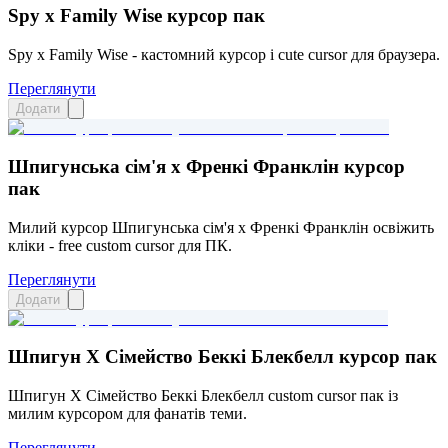
Spy x Family Wise курсор пак
Spy x Family Wise - кастомний курсор і cute cursor для браузера.
Переглянути
Додати
Шпигунська сім'я x Френкі Франклін курсор
пак
Милий курсор Шпигунська сім'я x Френкі Франклін освіжить
кліки - free custom cursor для ПК.
Переглянути
Додати
Шпигун X Сімейство Беккі Блекбелл курсор пак
Шпигун X Сімейство Беккі Блекбелл custom cursor пак із
милим курсором для фанатів теми.
Переглянути