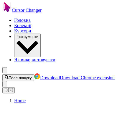
Cursor Changer
Головна
Колекції
Курсори
Інструменти
Як використовувати
Download
Download Chrome extension
Поле пошуку
🇺🇦
Home