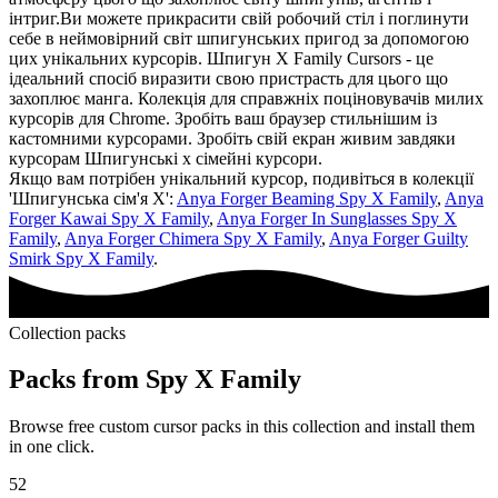
інтриг.Ви можете прикрасити свій робочий стіл і поглинути
себе в неймовірний світ шпигунських пригод за допомогою
цих унікальних курсорів. Шпигун X Family Cursors - це
ідеальний спосіб виразити свою пристрасть для цього що
захоплює манга. Колекція для справжніх поціновувачів милих
курсорів для Chrome. Зробіть ваш браузер стильнішим із
кастомними курсорами. Зробіть свій екран живим завдяки
курсорам Шпигунські x сімейні курсори.
Якщо вам потрібен унікальний курсор, подивіться в колекції
'Шпигунська сім'я X':
Anya Forger Beaming Spy X Family
,
Anya
Forger Kawai Spy X Family
,
Anya Forger In Sunglasses Spy X
Family
,
Anya Forger Chimera Spy X Family
,
Anya Forger Guilty
Smirk Spy X Family
.
Collection packs
Packs from
Spy X Family
Browse free custom cursor packs in this collection and install them
in one click.
52