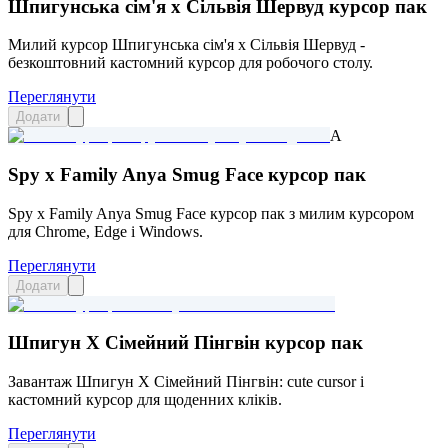
Шпигунська сім'я x Сільвія Шервуд курсор пак
Милий курсор Шпигунська сім'я x Сільвія Шервуд -
безкоштовний кастомний курсор для робочого столу.
Переглянути
Додати
A
Spy x Family Anya Smug Face курсор пак
Spy x Family Anya Smug Face курсор пак з милим курсором
для Chrome, Edge і Windows.
Переглянути
Додати
Шпигун X Сімейний Пінгвін курсор пак
Завантаж Шпигун X Сімейний Пінгвін: cute cursor і
кастомний курсор для щоденних кліків.
Переглянути