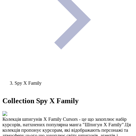
Spy X Family
Collection
Spy X Family
Колекція шпигунів X Family Cursors - це що захоплює набір
курсорів, натхнених популярна манга "Шпигун X Family".Ця
колекція пропонує курсорам, які відображають персонажі та
атмосферу цього що захоплює світу шпигунів, агентів і