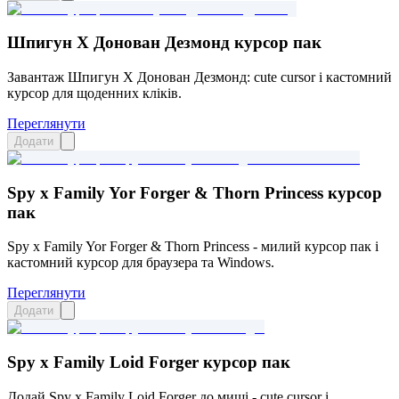
Шпигун X Донован Дезмонд курсор пак
Завантаж Шпигун X Донован Дезмонд: cute cursor і кастомний
курсор для щоденних кліків.
Переглянути
Додати
Spy x Family Yor Forger & Thorn Princess курсор
пак
Spy x Family Yor Forger & Thorn Princess - милий курсор пак і
кастомний курсор для браузера та Windows.
Переглянути
Додати
Spy x Family Loid Forger курсор пак
Додай Spy x Family Loid Forger до миші - cute cursor і