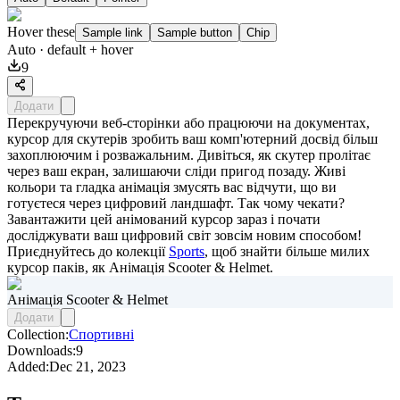
Hover these
Sample link
Sample button
Chip
Auto
· default + hover
9
Додати
Перекручуючи веб-сторінки або працюючи на документах,
курсор для скутерів зробить ваш комп'ютерний досвід більш
захоплюючим і розважальним. Дивіться, як скутер пролітає
через ваш екран, залишаючи сліди пригод позаду. Живі
кольори та гладка анімація змусять вас відчути, що ви
готуєтеся через цифровий ландшафт. Так чому чекати?
Завантажити цей анімований курсор зараз і почати
досліджувати ваш цифровий світ зовсім новим способом!
Приєднуйтесь до колекції
Sports
, щоб знайти більше милих
курсор паків, як
Анімація Scooter & Helmet
.
Анімація Scooter & Helmet
Додати
Collection:
Спортивні
Downloads:
9
Added:
Dec 21, 2023