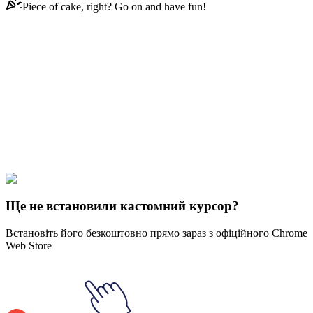
Piece of cake, right? Go on and have fun!
Didn't Find Your Vibe?
Our universe of cursors is huge. Dive into hundreds of unique
collections and find the one that truly represents you.
Explore All Collections
Спортивні
#
Sports
#
Scooter & Helmet Animated
Ще не встановили кастомний курсор?
Встановіть його безкоштовно прямо зараз з офіційного Chrome
Web Store