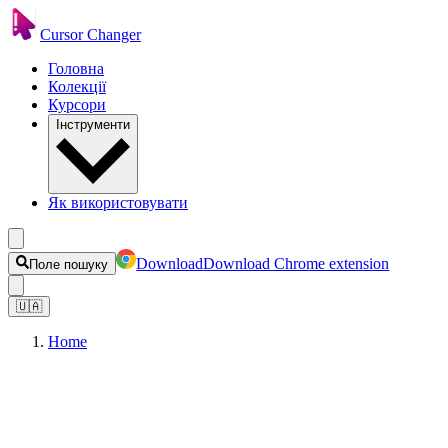
Cursor Changer
Головна
Колекції
Курсори
Інструменти
Як використовувати
Download
Download Chrome extension
Поле пошуку
🇺🇦
Home