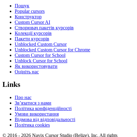
Пошук
Popular cursors
Конструктор
Custom Cursor AI
Створювач пакетів курсорів
Колекції курсорів
Пакети курсорів
Unblocked Custom Cursor
Unblocked Custom Cursor for Chrome
Custom Cursor for School
Unblock Cursor for School
Як використовувати
Оцініть нас
Links
Про нас
Зв’язатися з нами
Політика конфіденційності
Умови використання
Відмова від відповідальності
Політика cookies
© 2016 -
2026
Navix Cursor Studio (Belize), Inc. All rights