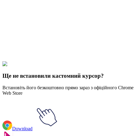
Didn't Find Your Vibe?
Our universe of cursors is huge. Dive into hundreds of unique
collections and find the one that truly represents you.
Explore All Collections
Спортивні
#
Sports
#
Hockey Stick & Puck Animated
Ще не встановили кастомний курсор?
Встановіть його безкоштовно прямо зараз з офіційного Chrome
Web Store
Download