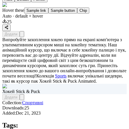
Hover these
Sample link
Sample button
Chip
Auto
· default + hover
25
Додати
Випробуйте захоплення хокею прямо на екрані комп'ютера з
ультимативним курсором миші на хокейну тематику. Наш
анімаційний курсор, що включає в себе хокейну палицю і пук,
перевозить вас до центру дії. Відчуйте адреналін, коли ви
переміщуєте свій цифровий світ з цим безкоштовним та
динамічним курсором, який захоплює суть гри. Принесіть
захоплення хокею до вашого онлайн-випробування і дозвольте
почати веселощі!Колекція
Sports
включає унікальні шедеври,
такі як курсор пак
Хокей Stick & Puck Animated
.
Хокей Stick & Puck
Додати
Collection:
Спортивні
Downloads:
25
Added:
Dec 21, 2023
Tags: