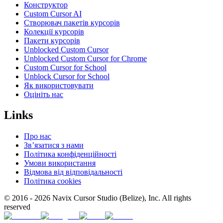
Конструктор
Custom Cursor AI
Створювач пакетів курсорів
Колекції курсорів
Пакети курсорів
Unblocked Custom Cursor
Unblocked Custom Cursor for Chrome
Custom Cursor for School
Unblock Cursor for School
Як використовувати
Оцініть нас
Links
Про нас
Зв’язатися з нами
Політика конфіденційності
Умови використання
Відмова від відповідальності
Політика cookies
© 2016 -
2026
Navix Cursor Studio (Belize), Inc. All rights
reserved