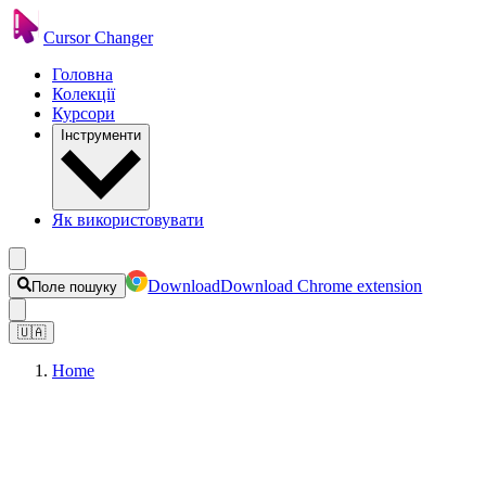
Cursor Changer
Головна
Колекції
Курсори
Інструменти
Як використовувати
Download
Download Chrome extension
Поле пошуку
🇺🇦
Home