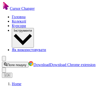
Cursor Changer
Головна
Колекції
Курсори
Інструменти
Як використовувати
Download
Download Chrome extension
Поле пошуку
🇺🇦
Home