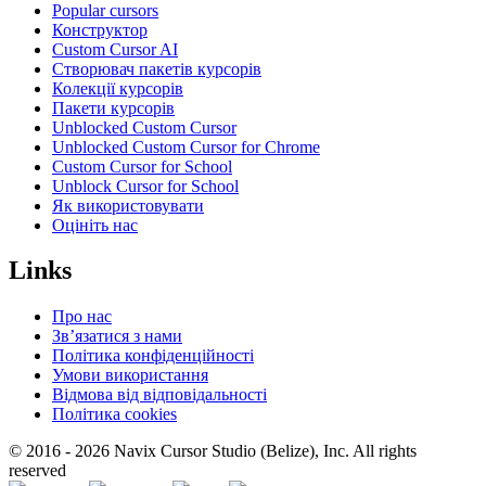
Popular cursors
Конструктор
Custom Cursor AI
Створювач пакетів курсорів
Колекції курсорів
Пакети курсорів
Unblocked Custom Cursor
Unblocked Custom Cursor for Chrome
Custom Cursor for School
Unblock Cursor for School
Як використовувати
Оцініть нас
Links
Про нас
Зв’язатися з нами
Політика конфіденційності
Умови використання
Відмова від відповідальності
Політика cookies
© 2016 -
2026
Navix Cursor Studio (Belize), Inc. All rights
reserved