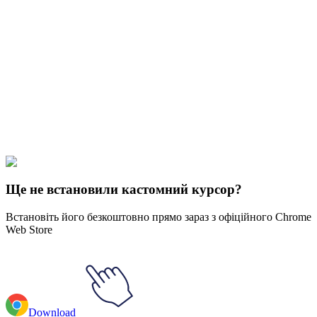
Didn't Find Your Vibe?
Our universe of cursors is huge. Dive into hundreds of unique
collections and find the one that truly represents you.
Explore All Collections
Південний парк
#
South Park
#
South Park Towelie
Ще не встановили кастомний курсор?
Встановіть його безкоштовно прямо зараз з офіційного Chrome
Web Store
Download