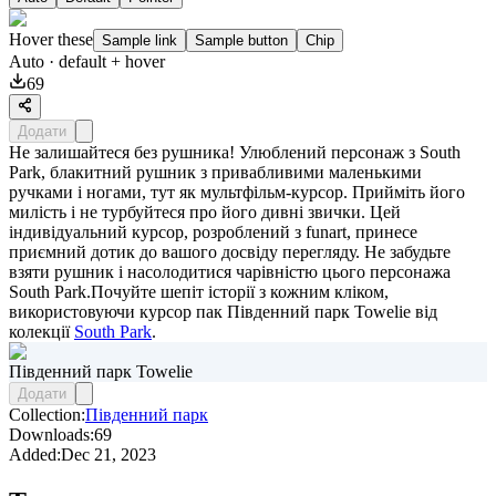
Hover these
Sample link
Sample button
Chip
Auto
· default + hover
69
Додати
Не залишайтеся без рушника! Улюблений персонаж з South
Park, блакитний рушник з привабливими маленькими
ручками і ногами, тут як мультфільм-курсор. Прийміть його
милість і не турбуйтеся про його дивні звички. Цей
індивідуальний курсор, розроблений з funart, принесе
приємний дотик до вашого досвіду перегляду. Не забудьте
взяти рушник і насолодитися чарівністю цього персонажа
South Park.Почуйте шепіт історії з кожним кліком,
використовуючи курсор пак
Південний парк Towelie
від
колекції
South Park
.
Південний парк Towelie
Додати
Collection:
Південний парк
Downloads:
69
Added:
Dec 21, 2023