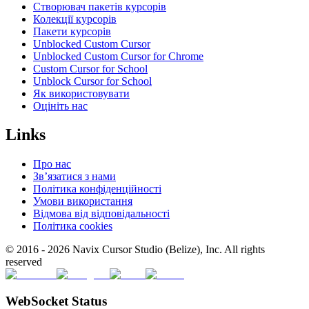
Створювач пакетів курсорів
Колекції курсорів
Пакети курсорів
Unblocked Custom Cursor
Unblocked Custom Cursor for Chrome
Custom Cursor for School
Unblock Cursor for School
Як використовувати
Оцініть нас
Links
Про нас
Зв’язатися з нами
Політика конфіденційності
Умови використання
Відмова від відповідальності
Політика cookies
© 2016 -
2026
Navix Cursor Studio (Belize), Inc. All rights
reserved
WebSocket Status