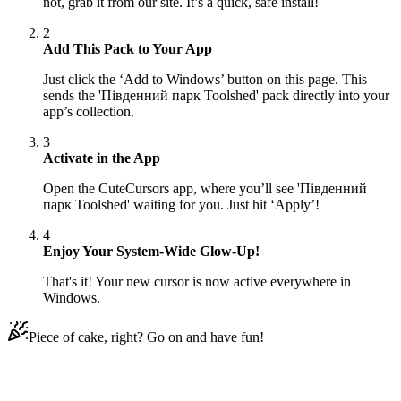
not, grab it from our site. It’s a quick, safe install!
2
Add This Pack to Your App
Just click the ‘Add to Windows’ button on this page. This
sends the 'Південний парк Toolshed' pack directly into your
app’s collection.
3
Activate in the App
Open the CuteCursors app, where you’ll see 'Південний
парк Toolshed' waiting for you. Just hit ‘Apply’!
4
Enjoy Your System-Wide Glow-Up!
That's it! Your new cursor is now active everywhere in
Windows.
Piece of cake, right? Go on and have fun!
Didn't Find Your Vibe?