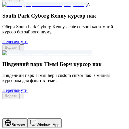
A
South Park Cyborg Kenny курсор пак
Обери South Park Cyborg Kenny - cute cursor і кастомний
курсор без зайвого шуму.
Переглянути
Додати
Південний парк Тіммі Берч курсор пак
Південний парк Тіммі Берч custom cursor пак із милим
курсором для фанатів теми.
Переглянути
Додати
Browser
Windows App