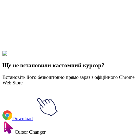
Our universe of cursors is huge. Dive into hundreds of unique
collections and find the one that truly represents you.
Explore All Collections
Південний парк
#
South Park
#
South Park Toolshed
Ще не встановили кастомний курсор?
Встановіть його безкоштовно прямо зараз з офіційного Chrome
Web Store
Download
Cursor Changer