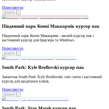
Переглянути
Додати
Південний парк Кенні Маккормік курсор пак
Південний парк Кенні Маккормік - милий курсор пак і
кастомний курсор для браузера та Windows.
Переглянути
Додати
South Park: Kyle Broflovski курсор пак
Завантаж South Park: Kyle Broflovski: cute cursor і кастомний
курсор для щоденних кліків.
Переглянути
Додати
South Park: Stan Marsh курсор пак