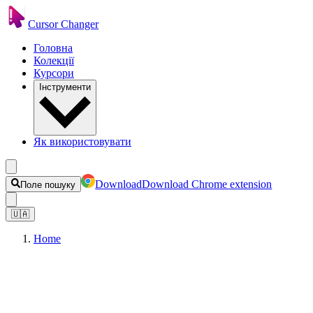
Cursor Changer
Головна
Колекції
Курсори
Інструменти
Як використовувати
Download
Download Chrome extension
Поле пошуку
🇺🇦
Home