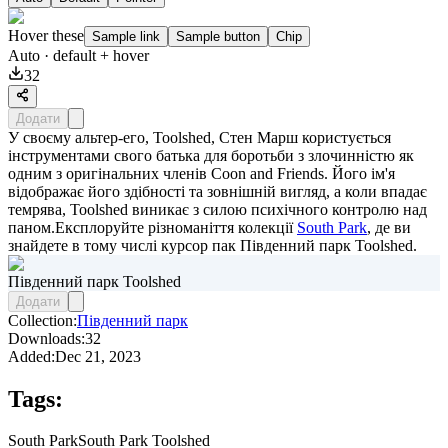
Hover these
Sample link
Sample button
Chip
Auto
· default + hover
32
Додати
У своєму альтер-его, Toolshed, Стен Марш користується
інструментами свого батька для боротьби з злочинністю як
одним з оригінальних членів Coon and Friends. Його ім'я
відображає його здібності та зовнішній вигляд, а коли впадає
темрява, Toolshed виникає з силою психічного контролю над
паном.Експлоруйте різноманіття колекції
South Park
, де ви
знайдете в тому числі курсор пак
Південний парк Toolshed
.
Південний парк Toolshed
Додати
Collection:
Південний парк
Downloads:
32
Added:
Dec 21, 2023
Tags:
South Park
South Park Toolshed