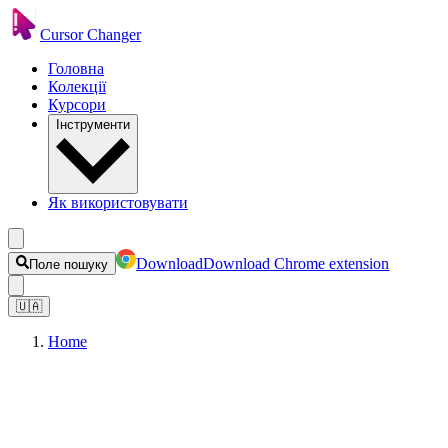
Cursor Changer
Головна
Колекції
Курсори
Інструменти
Як використовувати
Download
Download Chrome extension
Поле пошуку
🇺🇦
Home