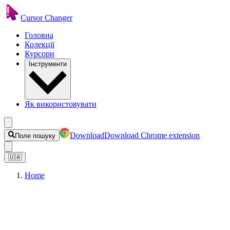
Cursor Changer
Головна
Колекції
Курсори
Інструменти
Як використовувати
Download
Download Chrome extension
Поле пошуку
🇺🇦
Home