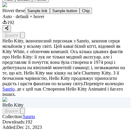
Hover these
Sample link
Sample button
Chip
Auto
· default + hover
192
Додати
Hello Kitty, іконописний персонаж з Sanrio, захопив серця
мільйонів у всьому світі. Цей каваї білий кітті, відомий як
Kitty White, є обличчям компанії. Ось кілька цікавих фактів
про Hello Kitty: її лук не тільки модний аксесуар, але і
представляє її почуття; вона була створена в 1974 році і
дебютувала на вініловій монетній гаманці; і, незважаючи на
те, що кіт, Hello Kitty має кішку на ім'я Charmmy Kitty. З її
безчасним чарівністю, Hello Kitty продовжує приносити
радість і щастя фанатам по всьому світу.Перевірте колекцію
Sanrio
, де є цей пак
Створення Hello Kitty Animated
і багато
інших.
Hello Kitty
Додати
Collection:
Sanrio
Downloads:
192
Added:
Dec 21, 2023