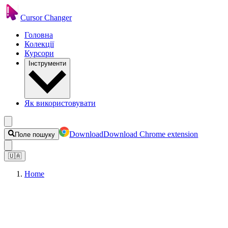
Cursor Changer
Головна
Колекції
Курсори
Інструменти
Як використовувати
Download
Download Chrome extension
Поле пошуку
🇺🇦
Home