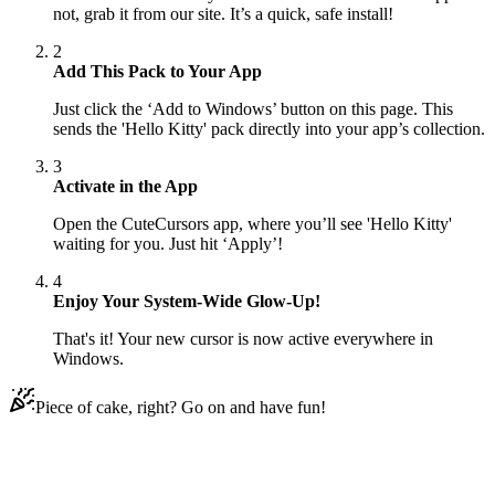
not, grab it from our site. It’s a quick, safe install!
2
Add This Pack to Your App
Just click the ‘Add to Windows’ button on this page. This
sends the 'Hello Kitty' pack directly into your app’s collection.
3
Activate in the App
Open the CuteCursors app, where you’ll see 'Hello Kitty'
waiting for you. Just hit ‘Apply’!
4
Enjoy Your System-Wide Glow-Up!
That's it! Your new cursor is now active everywhere in
Windows.
Piece of cake, right? Go on and have fun!
Didn't Find Your Vibe?