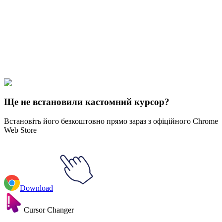
Our universe of cursors is huge. Dive into hundreds of unique
collections and find the one that truly represents you.
Explore All Collections
Sanrio
#
Sanrio
#
Sanrio Hello Kitty Animated
Ще не встановили кастомний курсор?
Встановіть його безкоштовно прямо зараз з офіційного Chrome
Web Store
Download
Cursor Changer