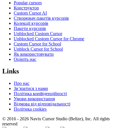
Popular cursors
Конструктор
Custom Cursor AI
Створювач пакетів курсорів
Колекції курсорів
Пакети курсорів
Unblocked Custom Cursor
Unblocked Custom Cursor for Chrome
Custom Cursor for School
Unblock Cursor for School
Як використовувати
Оцініть нас
Links
Про нас
Зв’язатися з нами
Політика конфіденційності
Умови використання
Відмова від відповідальності
Політика cookies
© 2016 -
2026
Navix Cursor Studio (Belize), Inc. All rights
reserved