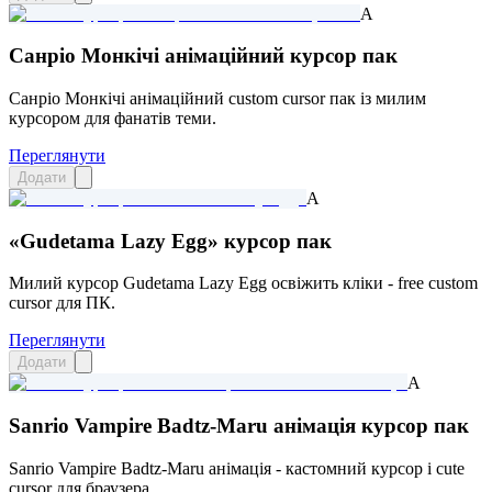
A
Санріо Монкічі анімаційний курсор пак
Санріо Монкічі анімаційний custom cursor пак із милим
курсором для фанатів теми.
Переглянути
Додати
A
«Gudetama Lazy Egg» курсор пак
Милий курсор Gudetama Lazy Egg освіжить кліки - free custom
cursor для ПК.
Переглянути
Додати
A
Sanrio Vampire Badtz-Maru анімація курсор пак
Sanrio Vampire Badtz-Maru анімація - кастомний курсор і cute
cursor для браузера.