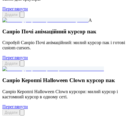
Переглянути
Додати
A
Санріо Почі анімаційний курсор пак
Спробуй Санріо Почі анімаційний: милий курсор пак і готові
custom cursors.
Переглянути
Додати
Санріо Кероппі Halloween Clown курсор пак
Санріо Кероппі Halloween Clown курсори: милий курсор і
кастомний курсор в одному сеті.
Переглянути
Додати