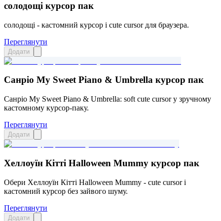
солодощі курсор пак
солодощі - кастомний курсор і cute cursor для браузера.
Переглянути
Додати
Санріо My Sweet Piano & Umbrella курсор пак
Санріо My Sweet Piano & Umbrella: soft cute cursor у зручному
кастомному курсор-паку.
Переглянути
Додати
Хеллоуїн Кітті Halloween Mummy курсор пак
Обери Хеллоуїн Кітті Halloween Mummy - cute cursor і
кастомний курсор без зайвого шуму.
Переглянути
Додати