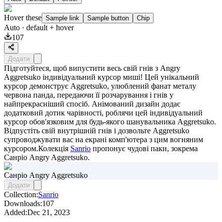
Hover these
Sample link
Sample button
Chip
Auto
· default + hover
107
Додати
Підготуйтеся, щоб випустити весь свій гнів з Angry
Aggretsuko індивідуальний курсор миші! Цей унікальний
курсор демонструє Aggretsuko, улюблений фанат металу
червона панда, передаючи її розчарування і гнів у
найпрекрасніший спосіб. Анімований дизайн додає
додатковий дотик чарівності, роблячи цей індивідуальний
курсор обов'язковим для будь-якого шанувальника Aggretsuko.
Відпустіть свій внутрішній гнів і дозвольте Aggretsuko
супроводжувати вас на екрані комп'ютера з цим вогняним
курсором.Колекція
Sanrio
пропонує чудові паки, зокрема
Санріо Angry Aggretsuko
.
Санріо Angry Aggretsuko
Додати
Collection:
Sanrio
Downloads:
107
Added:
Dec 21, 2023