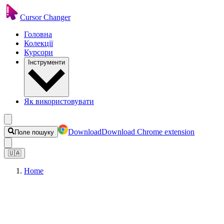
Cursor Changer
Головна
Колекції
Курсори
Інструменти
Як використовувати
Download
Download Chrome extension
Поле пошуку
🇺🇦
Home