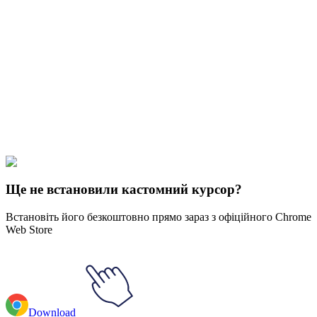
Didn't Find Your Vibe?
Our universe of cursors is huge. Dive into hundreds of unique
collections and find the one that truly represents you.
Explore All Collections
Sanrio
#
Sanrio
#
Sanrio Angry Aggretsuko Animated
Ще не встановили кастомний курсор?
Встановіть його безкоштовно прямо зараз з офіційного Chrome
Web Store
Download