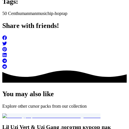
Tags:
50 Cent
human
man
music
hip-hop
rap
Share with friends!
You may also like
Explore other cursor packs from our collection
Lil Uzi Vert & Uzi Gang логотип курсор пак