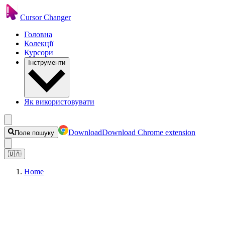
Cursor Changer
Головна
Колекції
Курсори
Інструменти
Як використовувати
Download
Download Chrome extension
Поле пошуку
🇺🇦
Home