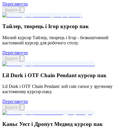
Переглянути
Додати
Тайлер, творець і Ігор курсор пак
Милий курсор Тайлер, творець і Ігор - безкоштовний
кастомний курсор для робочого столу.
Переглянути
Додати
Lil Durk і OTF Chain Pendant курсор пак
Lil Durk і OTF Chain Pendant: soft cute cursor у зручному
кастомному курсор-паку.
Переглянути
Додати
Каньє Уест і Дропут Медвед курсор пак