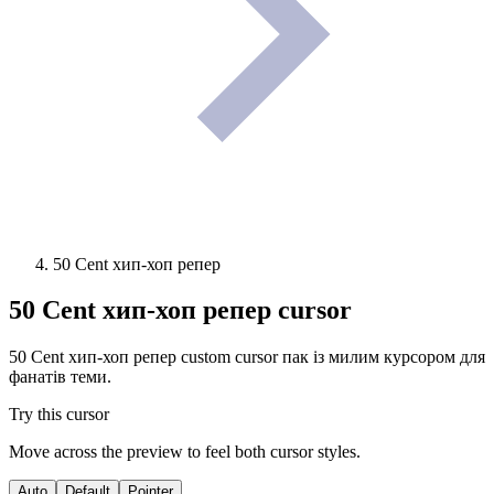
50 Cent хип-хоп репер
50 Cent хип-хоп репер
cursor
50 Cent хип-хоп репер custom cursor пак із милим курсором для
фанатів теми.
Try this cursor
Move across the preview to feel both cursor styles.
Auto
Default
Pointer