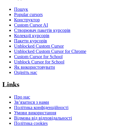
Пошук
Popular cursors
Конструктор
Custom Cursor AI
Створювач пакетів курсорів
Колекції курсорів
Пакети курсорів
Unblocked Custom Cursor
Unblocked Custom Cursor for Chrome
Custom Cursor for School
Unblock Cursor for School
Як використовувати
Оцініть нас
Links
Про нас
Зв’язатися з нами
Політика конфіденційності
Умови використання
Відмова від відповідальності
Політика cookies