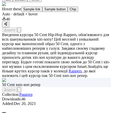
Hover these
Sample link
Sample button
Chip
Auto
· default + hover
46
Додати
Введення курсора 50 Cent Hip-Hop Rappers, обов'язкового для
всіх шанувальників хіп-хопу! Цей веселий і унікальний
курсор має іконописний образ 50 Cent, одного з
найвпливовіших реперів у галузі. Завдяки своєму гладкому
дизайну та плавним рухам, цей індивідуальний курсор
приносить дотик хіп-хоп культури до вашого досвіду
перегляду. Будьте готові показати свою любов до 50 Cent і хіп-
хоп музики з цим ексклюзивним курсором funart.Знайдіть ще
більше крутих курсор паків у колекції
Rappers
, до якої
належить і цей курсор пак
50 Cent хип-хоп репер
.
50 Cent хип-хоп репер
Додати
Collection:
Рашпер
Downloads:
46
Added:
Dec 20, 2023