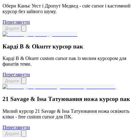
Обери Каньє Уест і Дропут Медвед - cute cursor і кастомний
курсор без зайвого шуму.
Переглянути
Додати
Карді B & Okurrr курсор пак
Карді B & Okurrr custom cursor пак із милим курсором для
фанатів теми.
Переглянути
Додати
21 Savage & Issa Татуювання ножа курсор пак
Милий курсор 21 Savage & Issa Татуювання ножа освіжить
кліки - free custom cursor для ПК.
Переглянути
Додати