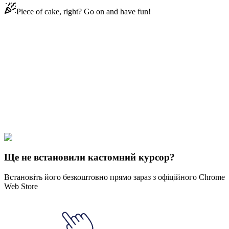
Piece of cake, right? Go on and have fun!
Didn't Find Your Vibe?
Our universe of cursors is huge. Dive into hundreds of unique
collections and find the one that truly represents you.
Explore All Collections
Рашпер
#
50 Cent
#
human
#
man
#
music
#
hip-hop
#
rap
Ще не встановили кастомний курсор?
Встановіть його безкоштовно прямо зараз з офіційного Chrome
Web Store