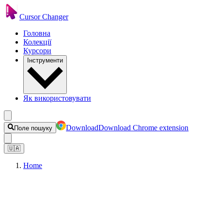
Cursor Changer
Головна
Колекції
Курсори
Інструменти
Як використовувати
Download
Download Chrome extension
Поле пошуку
🇺🇦
Home