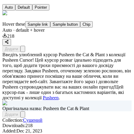
Auto
Default
Pointer
Hover these
Sample link
Sample button
Chip
Auto
· default + hover
218
Додати
Введіть улюблений курсор Pusheen the Cat & Plant з колекції
Pusheen Cursor! Цей курсор розваг ідеально підходить для
того, щоб додати трохи приємності до вашого досвіду
перегляду. Завдяки Pusheen, оточеному зеленою рослиною, він
обов'язково принесе посмішку на ваше обличчя, коли ви
переглядаєте веб-сайт. Завантажте його зараз і дозвольте
Pusheen супроводжувати вас на ваших онлайн пригод!Цей
курсор-пак - лише один з багатьох кастомних варіантів, які
доступні у колекції
Pusheen
.
Оригінальна назва: Pusheen the Cat & Plant
Додати
Collection:
Сушений
Downloads:
218
Added:
Dec 21, 2023