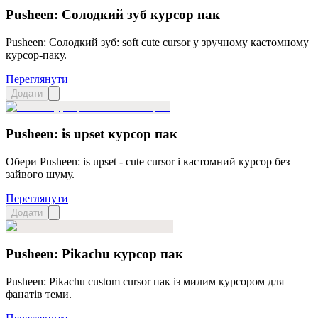
Pusheen: Солодкий зуб курсор пак
Pusheen: Солодкий зуб: soft cute cursor у зручному кастомному
курсор-паку.
Переглянути
Додати
Pusheen: is upset курсор пак
Обери Pusheen: is upset - cute cursor і кастомний курсор без
зайвого шуму.
Переглянути
Додати
Pusheen: Pikachu курсор пак
Pusheen: Pikachu custom cursor пак із милим курсором для
фанатів теми.