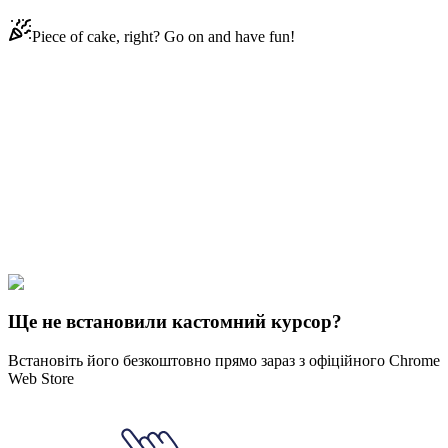
Piece of cake, right? Go on and have fun!
Didn't Find Your Vibe?
Our universe of cursors is huge. Dive into hundreds of unique
collections and find the one that truly represents you.
Explore All Collections
Сушений
#
pusheen
#
Pusheen the Cat & Plant
Ще не встановили кастомний курсор?
Встановіть його безкоштовно прямо зараз з офіційного Chrome
Web Store