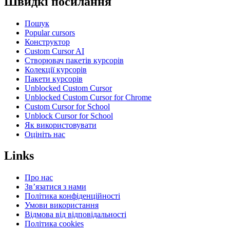
Швидкі посилання
Пошук
Popular cursors
Конструктор
Custom Cursor AI
Створювач пакетів курсорів
Колекції курсорів
Пакети курсорів
Unblocked Custom Cursor
Unblocked Custom Cursor for Chrome
Custom Cursor for School
Unblock Cursor for School
Як використовувати
Оцініть нас
Links
Про нас
Зв’язатися з нами
Політика конфіденційності
Умови використання
Відмова від відповідальності
Політика cookies