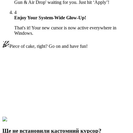
Gun & Air Drop' waiting for you. Just hit ‘Apply’!
4
Enjoy Your System-Wide Glow-Up!
That's it! Your new cursor is now active everywhere in
Windows.
Piece of cake, right? Go on and have fun!
Didn't Find Your Vibe?
Our universe of cursors is huge. Dive into hundreds of unique
collections and find the one that truly represents you.
Explore All Collections
Пуг
#
pubg
#
PUBG Flare Gun & Air Drop
Ще не встановили кастомний курсор?