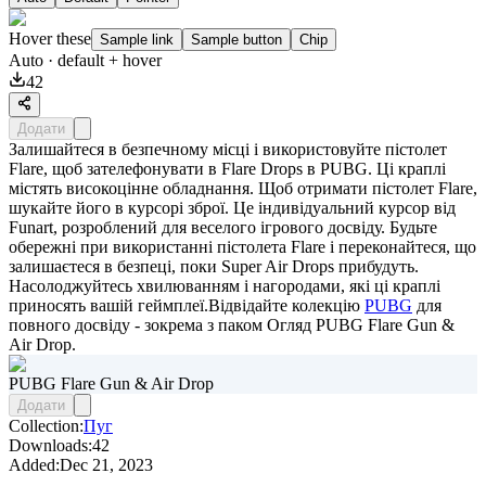
Hover these
Sample link
Sample button
Chip
Auto
· default + hover
42
Додати
Залишайтеся в безпечному місці і використовуйте пістолет
Flare, щоб зателефонувати в Flare Drops в PUBG. Ці краплі
містять високоцінне обладнання. Щоб отримати пістолет Flare,
шукайте його в курсорі зброї. Це індивідуальний курсор від
Funart, розроблений для веселого ігрового досвіду. Будьте
обережні при використанні пістолета Flare і переконайтеся, що
залишаєтеся в безпеці, поки Super Air Drops прибудуть.
Насолоджуйтесь хвилюванням і нагородами, які ці краплі
приносять вашій геймплеї.Відвідайте колекцію
PUBG
для
повного досвіду - зокрема з паком
Огляд PUBG Flare Gun &
Air Drop
.
PUBG Flare Gun & Air Drop
Додати
Collection:
Пуг
Downloads:
42
Added:
Dec 21, 2023