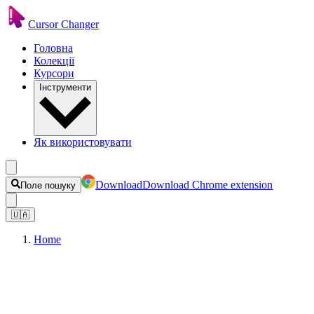
Cursor Changer
Головна
Колекції
Курсори
Інструменти
Як використовувати
Download
Download Chrome extension
Поле пошуку
🇺🇦
Home