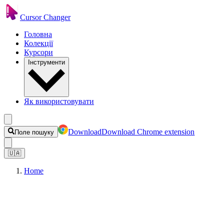
Cursor Changer
Головна
Колекції
Курсори
Інструменти
Як використовувати
Download
Download Chrome extension
Поле пошуку
🇺🇦
Home