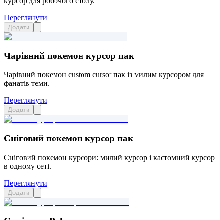
курсор для робочого столу.
Переглянути
Додати
Чарівний покемон курсор пак
Чарівний покемон custom cursor пак із милим курсором для
фанатів теми.
Переглянути
Додати
Сніговий покемон курсор пак
Сніговий покемон курсори: милий курсор і кастомний курсор
в одному сеті.
Переглянути
Додати