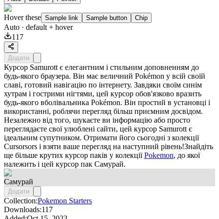
Hover these
Sample link
Sample button
Chip
Auto
· default + hover
117
Додати
Курсор Samurott є елегантним і стильним доповненням до
будь-якого браузера. Він має величний Pokémon у всій своїй
славі, готовий навігацію по інтернету. Завдяки своїм синім
хутрам і гострими нігтями, цей курсор обов'язково вразить
будь-якого вболівальника Pokémon. Він простий в установці і
використанні, роблячи перегляд більш приємним досвідом.
Незалежно від того, шукаєте ви інформацію або просто
переглядаєте свої улюблені сайти, цей курсор Samurott є
ідеальним супутником. Отримати його сьогодні з колекції
Cursorsors і взяти ваше перегляд на наступний рівень!Знайдіть
ще більше крутих курсор паків у колекції
Pokemon
, до якої
належить і цей курсор пак
Самурай
.
Самурай
Додати
Collection:
Pokemon Starters
Downloads:
117
Added:
Oct 15, 2023