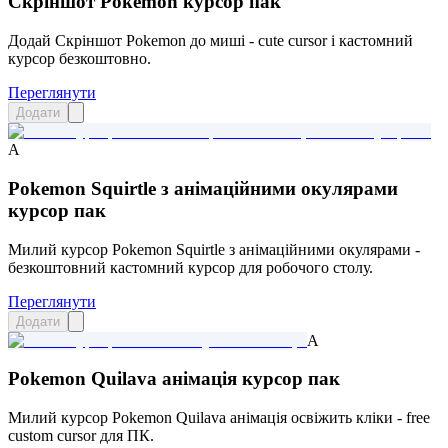
Скріншот Pokemon курсор пак
Додай Скріншот Pokemon до миші - cute cursor і кастомний
курсор безкоштовно.
Переглянути
Додати
A
Pokemon Squirtle з анімаційними окулярами
курсор пак
Милий курсор Pokemon Squirtle з анімаційними окулярами -
безкоштовний кастомний курсор для робочого столу.
Переглянути
Додати
A
Pokemon Quilava анімація курсор пак
Милий курсор Pokemon Quilava анімація освіжить кліки - free
custom cursor для ПК.