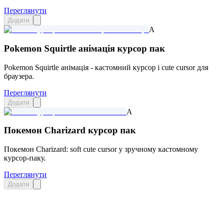
Переглянути
Додати
A
Pokemon Squirtle анімація курсор пак
Pokemon Squirtle анімація - кастомний курсор і cute cursor для
браузера.
Переглянути
Додати
A
Покемон Charizard курсор пак
Покемон Charizard: soft cute cursor у зручному кастомному
курсор-паку.
Переглянути
Додати