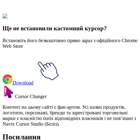
Our universe of cursors is huge. Dive into hundreds of unique
collections and find the one that truly represents you.
Explore All Collections
Ще не встановили кастомний курсор?
Встановіть його безкоштовно прямо зараз з офіційного Chrome
Web Store
Download
Cursor Changer
Контент на цьому сайті є фан-артом. Усі назви продуктів,
логотипи, персонажі, бренди та зареєстровані торговельні
марки є власністю їхніх відповідних власників і не пов’язані з
Navix Cursor Studio (Беліз).
Посилання