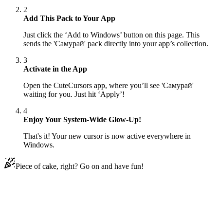
2
Add This Pack to Your App
Just click the ‘Add to Windows’ button on this page. This
sends the 'Самурай' pack directly into your app’s collection.
3
Activate in the App
Open the CuteCursors app, where you’ll see 'Самурай'
waiting for you. Just hit ‘Apply’!
4
Enjoy Your System-Wide Glow-Up!
That's it! Your new cursor is now active everywhere in
Windows.
Piece of cake, right? Go on and have fun!
Didn't Find Your Vibe?