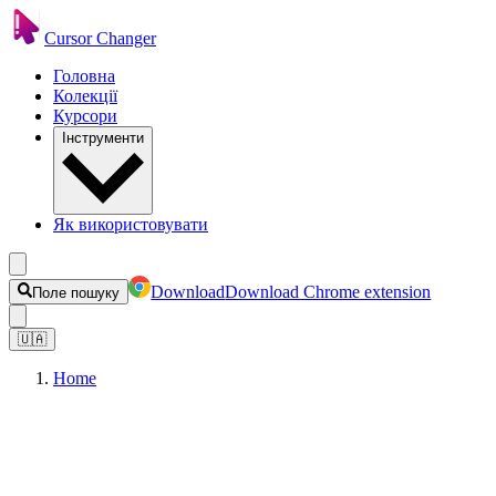
Cursor Changer
Головна
Колекції
Курсори
Інструменти
Як використовувати
Download
Download Chrome extension
Поле пошуку
🇺🇦
Home