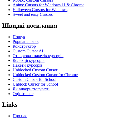
Roblox Custom Cursors
Anime Cursors for Windows 11 & Chrome
Halloween Cursors for Windows
Sweet and eazy Cursors
Швидкі посилання
Пошук
Popular cursors
Конструктор
Custom Cursor AI
Створювач пакетів курсорів
Колекції курсорів
Пакети курсорів
Unblocked Custom Cursor
Unblocked Custom Cursor for Chrome
Custom Cursor for School
Unblock Cursor for School
Як використовувати
Оцініть нас
Links
Про нас