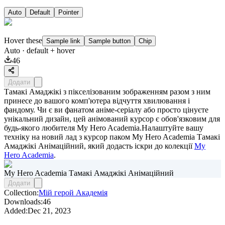
Auto
Default
Pointer
Hover these
Sample link
Sample button
Chip
Auto
· default + hover
46
Додати
Тамакі Амаджікі з пікселізованим зображенням разом з ним
принесе до вашого комп'ютера відчуття хвилювання і
фандому. Чи є ви фанатом аніме-серіалу або просто цінуєте
унікальний дизайн, цей анімований курсор є обов'язковим для
будь-якого любителя My Hero Academia.Налаштуйте вашу
техніку на новий лад з курсор паком
My Hero Academia Тамакі
Амаджікі Анімаційний
, який додасть іскри до колекції
My
Hero Academia
.
My Hero Academia Тамакі Амаджікі Анімаційний
Додати
Collection:
Мій герой Академія
Downloads:
46
Added:
Dec 21, 2023