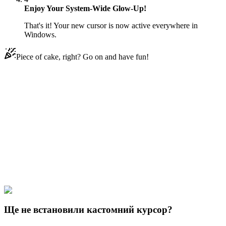
Enjoy Your System-Wide Glow-Up!
That's it! Your new cursor is now active everywhere in
Windows.
Piece of cake, right? Go on and have fun!
Didn't Find Your Vibe?
Our universe of cursors is huge. Dive into hundreds of unique
collections and find the one that truly represents you.
Explore All Collections
Мій герой Академія
#
My Hero Academia
#
My Hero Academia
Tamaki Amajiki Animated
Ще не встановили кастомний курсор?