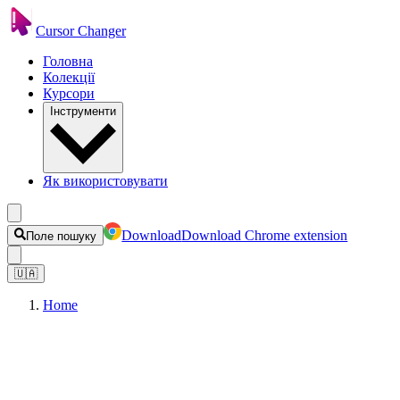
Cursor Changer
Головна
Колекції
Курсори
Інструменти
Як використовувати
Download
Download Chrome extension
Поле пошуку
🇺🇦
Home