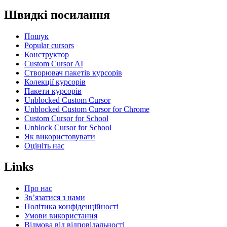
Швидкі посилання
Пошук
Popular cursors
Конструктор
Custom Cursor AI
Створювач пакетів курсорів
Колекції курсорів
Пакети курсорів
Unblocked Custom Cursor
Unblocked Custom Cursor for Chrome
Custom Cursor for School
Unblock Cursor for School
Як використовувати
Оцініть нас
Links
Про нас
Зв’язатися з нами
Політика конфіденційності
Умови використання
Відмова від відповідальності