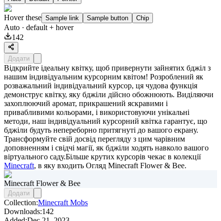
Hover these
Sample link
Sample button
Chip
Auto
· default + hover
142
Додати
Відкрийте ідеальну квітку, щоб привернути зайнятих бджіл з
нашим індивідуальним курсорним квітом! Розроблений як
розважальний індивідуальний курсор, ця чудова функція
демонструє квітку, яку бджіли дійсно обожнюють. Виділяючи
захоплюючий аромат, прикрашений яскравими і
привабливими кольорами, і використовуючи унікальні
методи, наш індивідуальний курсорний квітка гарантує, що
бджіли будуть непереборно притягнуті до вашого екрану.
Трансформуйте свій досвід перегляду з цим чарівним
доповненням і свідчі магії, як бджіли ходять навколо вашого
віртуального саду.Більше крутих курсорів чекає в колекції
Minecraft
, в яку входить
Огляд Minecraft Flower & Bee
.
Minecraft Flower & Bee
Додати
Collection:
Minecraft Mobs
Downloads:
142
Added:
Dec 21, 2023