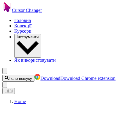
Cursor Changer
Головна
Колекції
Курсори
Інструменти
Як використовувати
Download
Download Chrome extension
Поле пошуку
🇺🇦
Home