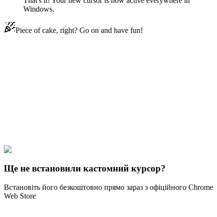
That's it! Your new cursor is now active everywhere in
Windows.
Piece of cake, right? Go on and have fun!
Didn't Find Your Vibe?
Our universe of cursors is huge. Dive into hundreds of unique
collections and find the one that truly represents you.
Explore All Collections
Minecraft Mobs
#
Minecraft
#
Minecraft Flower & Bee
Ще не встановили кастомний курсор?
Встановіть його безкоштовно прямо зараз з офіційного Chrome
Web Store