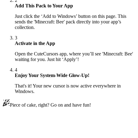
2
Add This Pack to Your App
Just click the ‘Add to Windows’ button on this page. This
sends the 'Minecraft: Bee' pack directly into your app’s
collection.
3
Activate in the App
Open the CuteCursors app, where you’ll see 'Minecraft: Bee'
waiting for you. Just hit ‘Apply’!
4
Enjoy Your System-Wide Glow-Up!
That's it! Your new cursor is now active everywhere in
Windows.
Piece of cake, right? Go on and have fun!
Didn't Find Your Vibe?
Our universe of cursors is huge. Dive into hundreds of unique