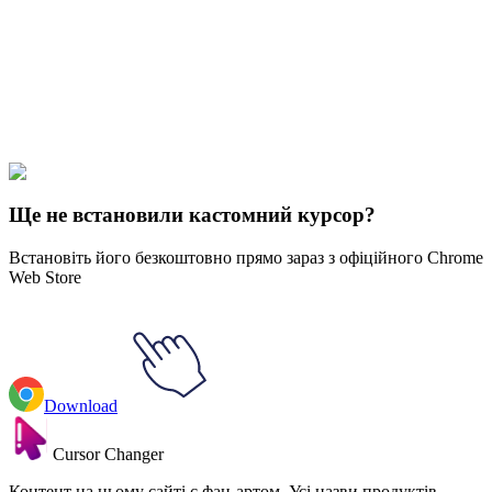
collections and find the one that truly represents you.
Explore All Collections
Minecraft Mobs
#
Game
#
FunArt
#
Cute
#
Games
#
Minecraft
Bee
#
Minecraft
Ще не встановили кастомний курсор?
Встановіть його безкоштовно прямо зараз з офіційного Chrome
Web Store
Download
Cursor Changer
Контент на цьому сайті є фан-артом. Усі назви продуктів,