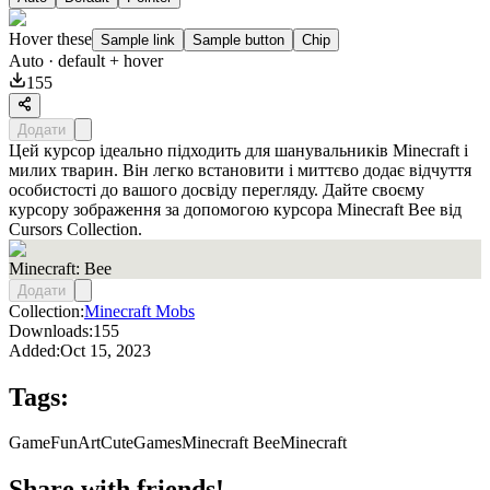
Hover these
Sample link
Sample button
Chip
Auto
· default + hover
155
Додати
Цей курсор ідеально підходить для шанувальників Minecraft і
милих тварин. Він легко встановити і миттєво додає відчуття
особистості до вашого досвіду перегляду. Дайте своєму
курсору зображення за допомогою курсора Minecraft Bee від
Cursors Collection.
Minecraft: Bee
Додати
Collection:
Minecraft Mobs
Downloads:
155
Added:
Oct 15, 2023
Tags:
Game
FunArt
Cute
Games
Minecraft Bee
Minecraft
Share with friends!