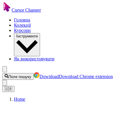
Cursor Changer
Головна
Колекції
Курсори
Інструменти
Як використовувати
Download
Download Chrome extension
Поле пошуку
🇺🇦
Home