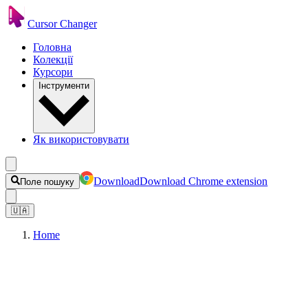
Cursor Changer
Головна
Колекції
Курсори
Інструменти
Як використовувати
Download
Download Chrome extension
Поле пошуку
🇺🇦
Home