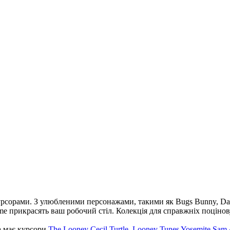
рсорами. З улюбленими персонажами, такими як Bugs Bunny, Daff
ome прикрасять ваш робочий стіл. Колекція для справжніх поціно
ка має курсори
The Looney Cecil Turtle
,
Looney Tunes Yosemite Sam 