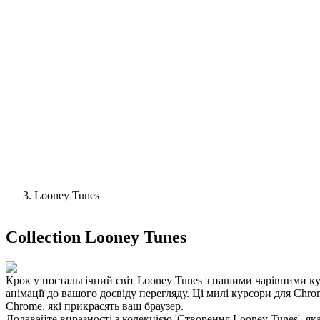
Looney Tunes
Collection
Looney Tunes
Крок у ностальгічний світ Looney Tunes з нашими чарівними ку
анімації до вашого досвіду перегляду. Ці милі курсори для Chr
Chrome, які прикрасять ваш браузер.
Додавайте виразності з колекцією 'Створення Looney Tunes', я