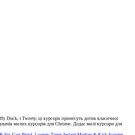
y Duck, і Tweety, ці курсори принесуть дотик класичної
вувачів милих курсорів для Chrome. Додає милі курсори для
& Six-Gun Pistol
,
Looney Tunes Instant Martian & Kick Scooter
,