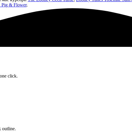
 Pig & Flower
.
one click.
 outline.