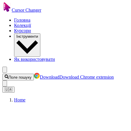
Cursor Changer
Головна
Колекції
Курсори
Інструменти
Як використовувати
Download
Download Chrome extension
Поле пошуку
🇺🇦
Home