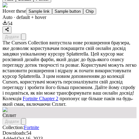
Hover these
Sample link
Sample button
Chip
Auto
· default + hover
54
Додати
The Cursors Collection випустила нове розширення браузера,
яке дозволяє користувачам покращити свій онлайн досвід
завдяки унікальному курсору Splatterella. Цей курсор має
розсіяний дизайн фарби, який додає до будь-якого сеансу
перегляду дотик творчості та розваг. Користувачі можуть легко
встановити розширення і відразу ж почати використовувати
курсор Splatterella. З цим новим доповненням до колекції
Cursors, користувачі можуть персоналізувати свій досвід
перегляду і зробити його більш приємним. Дайте йому спробу
і подивіться, як він може трансформувати ваш онлайн досвід!
Колекція
Fortnite Chapter 2
пропонує ще більше паків на будь-
який смак, включаючи
Сплит
.
Сплит
Додати
Collection:
Fortnite
Downloads:
54
Added:
Oct 16, 2023