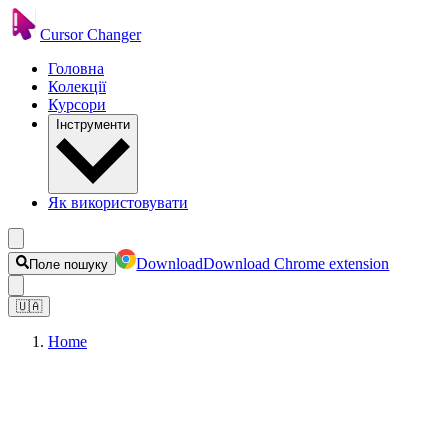
Cursor Changer
Головна
Колекції
Курсори
Інструменти
Як використовувати
Download
Download Chrome extension
Поле пошуку
🇺🇦
Home