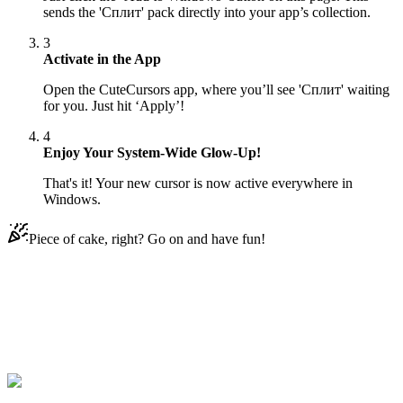
sends the 'Сплит' pack directly into your app’s collection.
3
Activate in the App
Open the CuteCursors app, where you’ll see 'Сплит' waiting
for you. Just hit ‘Apply’!
4
Enjoy Your System-Wide Glow-Up!
That's it! Your new cursor is now active everywhere in
Windows.
Piece of cake, right? Go on and have fun!
Didn't Find Your Vibe?
Our universe of cursors is huge. Dive into hundreds of unique
collections and find the one that truly represents you.
Explore All Collections