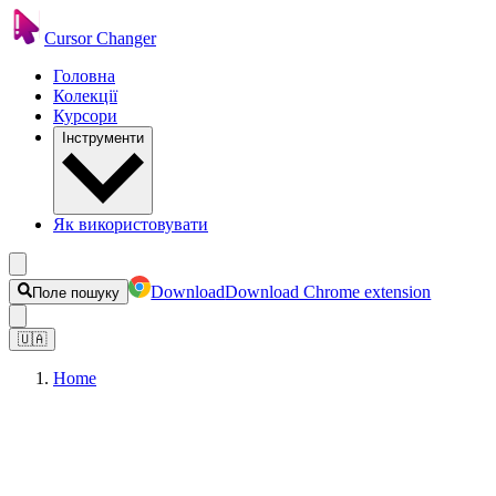
Cursor Changer
Головна
Колекції
Курсори
Інструменти
Як використовувати
Download
Download Chrome extension
Поле пошуку
🇺🇦
Home