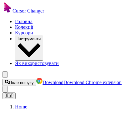
Cursor Changer
Головна
Колекції
Курсори
Інструменти
Як використовувати
Download
Download Chrome extension
Поле пошуку
🇺🇦
Home