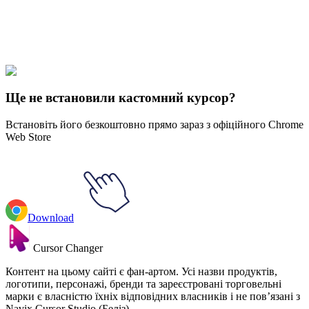
Explore All Collections
Ice Cream
#
FunArt
#
Food
#
drinks
#
Vanilla Ice Cream
Ще не встановили кастомний курсор?
Встановіть його безкоштовно прямо зараз з офіційного Chrome
Web Store
Download
Cursor Changer
Контент на цьому сайті є фан-артом. Усі назви продуктів,
логотипи, персонажі, бренди та зареєстровані торговельні
марки є власністю їхніх відповідних власників і не пов’язані з
Navix Cursor Studio (Беліз).