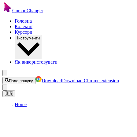
Cursor Changer
Головна
Колекції
Курсори
Інструменти
Як використовувати
Download
Download Chrome extension
Поле пошуку
🇺🇦
Home