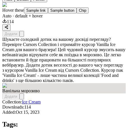
Hover these
Sample link
Sample button
Chip
Auto
· default + hover
114
Додати
Шукаєте солодкий дотик на вашому досвіді перегляду?
Перевірте Cursors Collection і отримайте курсор Vanilla Ice
Cream для вашого браузера! Цей чудовий курсор змусить вашу
вебнавігацію відчувати себе як поїздка в морозиво. Це легко
встановити й буде працювати на більшості популярних
веббраузер. Додати дотик веселості до вашого часу перегляду
з курсором Vanilla Ice Cream від Cursors Collection. Курсор пак
'Vanilla Ice Cream' - лише частина великої колекції 'Food and
drinks' з ще більшою кількістю паків.
Ванільна морозиво
Додати
Collection:
Ice Cream
Downloads:
114
Added:
Oct 15, 2023
Tags: