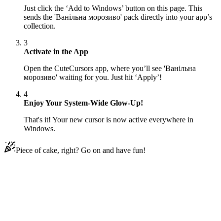
Just click the ‘Add to Windows’ button on this page. This
sends the 'Ванільна морозиво' pack directly into your app’s
collection.
3
Activate in the App
Open the CuteCursors app, where you’ll see 'Ванільна
морозиво' waiting for you. Just hit ‘Apply’!
4
Enjoy Your System-Wide Glow-Up!
That's it! Your new cursor is now active everywhere in
Windows.
Piece of cake, right? Go on and have fun!
Didn't Find Your Vibe?
Our universe of cursors is huge. Dive into hundreds of unique
collections and find the one that truly represents you.