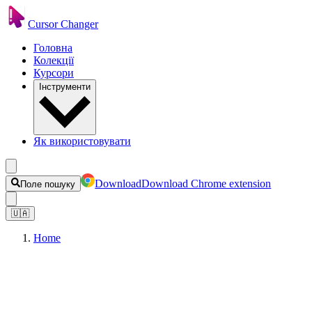
Cursor Changer
Головна
Колекції
Курсори
Інструменти
Як використовувати
Download
Download Chrome extension
Поле пошуку
🇺🇦
Home